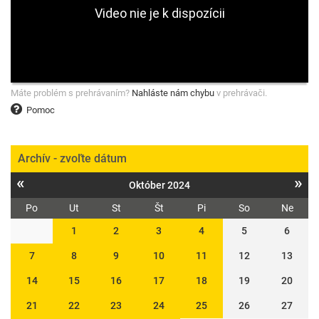
Máte problém s prehrávaním?
Nahláste nám chybu
v prehrávači.
Pomoc
Archív - zvoľte dátum
«
»
Október 2024
Po
Ut
St
Št
Pi
So
Ne
1
2
3
4
5
6
7
8
9
10
11
12
13
14
15
16
17
18
19
20
21
22
23
24
25
26
27