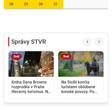
28
29
30
31
Správy STVR
Svet
Svet
Kniha Dana Browna
Na Sicílii končia
rozprúdila v Prahe
turistami obľúbené
literárny turizmus. Na
konské povozy. Po
miesta sa prišla
rokoch kritiky za
pozrieť aj najväčšia
hrozné podmienky sa
streamovacia služba
stratia z ulíc