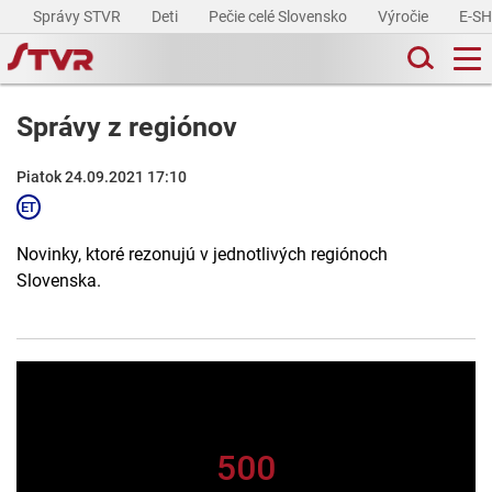
Správy STVR
Deti
Pečie celé Slovensko
Výročie
E-S
Správy z regiónov
Piatok 24.09.2021 17:10
Novinky, ktoré rezonujú v jednotlivých regiónoch
Slovenska.