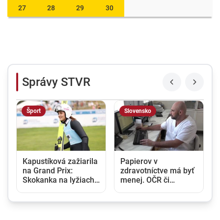
27
28
29
30
Správy STVR
Šport
Slovensko
Kapustíková zažiarila
Papierov v
na Grand Prix:
zdravotníctve má byť
Skokanka na lyžiach
menej. OČR či
vytvorila nový ženský
tehotenská knižka
slovenský rekord
budú po novom
elektronické