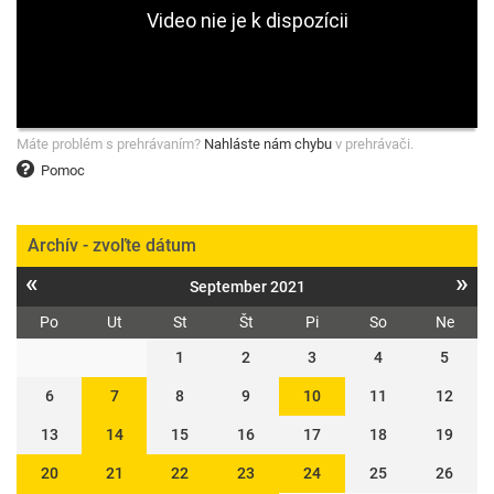
Máte problém s prehrávaním?
Nahláste nám chybu
v prehrávači.
Pomoc
Archív - zvoľte dátum
«
»
September 2021
Po
Ut
St
Št
Pi
So
Ne
1
2
3
4
5
6
7
8
9
10
11
12
13
14
15
16
17
18
19
20
21
22
23
24
25
26