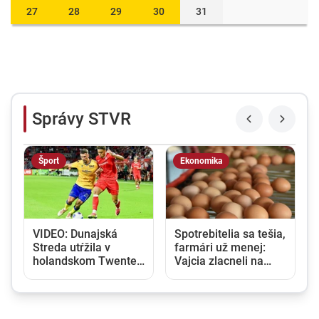
27
28
29
30
31
Správy STVR
Šport
Ekonomika
VIDEO: Dunajská
Spotrebitelia sa tešia,
Streda utŕžila v
farmári už menej:
6
holandskom Twente
Vajcia zlacneli na
debakel, v domácej
niekoľkoročné
odvete sa bude
minimum
pokúšať o nemožné