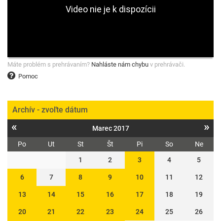
Máte problém s prehrávaním?
Nahláste nám chybu
v prehrávači.
Pomoc
Archív - zvoľte dátum
«
»
Marec 2017
Po
Ut
St
Št
Pi
So
Ne
1
2
3
4
5
6
7
8
9
10
11
12
13
14
15
16
17
18
19
20
21
22
23
24
25
26