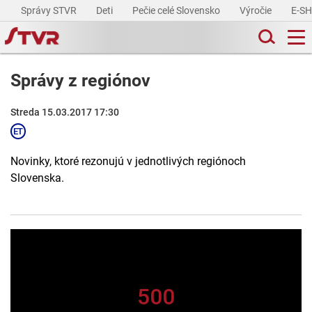
Správy STVR
Deti
Pečie celé Slovensko
Výročie
E-S
Správy z regiónov
Streda 15.03.2017 17:30
Novinky, ktoré rezonujú v jednotlivých regiónoch
Slovenska.