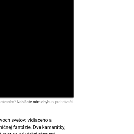
hrávaním?
Nahláste nám chybu
v prehrávači.
voch svetov: vidiaceho a
aničnej fantázie. Dve kamarátky,