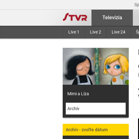
S
Televízia
Live 1
Live 2
Live 24
Š
Mimi a Líza
Archív
Archív - zvoľte dátum