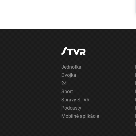
ťažkosti 16 ľudí,
osem ich
skončilo v
nemocnici
Jednotka
Dvojka
24
Šport
Správy STVR
Podcasty
Mobilné aplikácie