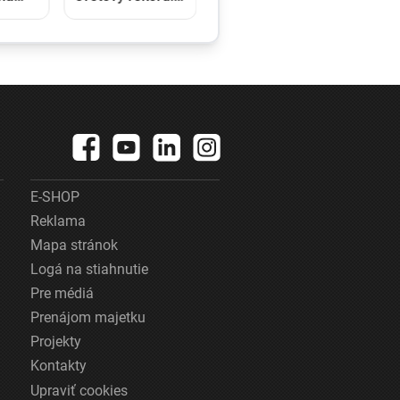
e a
V 97 rokoch sa
klady
stala najstaršou
u
ženou, ktorá
kráčala po krídle
lietadla
E-SHOP
Reklama
Mapa stránok
Logá na stiahnutie
Pre médiá
Prenájom majetku
Projekty
Kontakty
Upraviť cookies