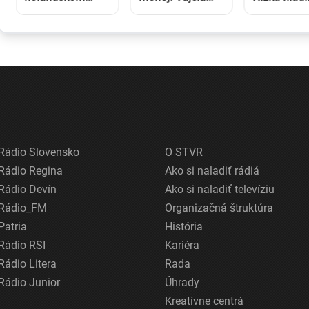
Twente debakel,
zlacneli na
blokuje lod
v domácej
niekoľkoročné
zvyšuje ná
odvete sa bude
minimum
na preprav
pokúšať o
nemožné
Rádio Slovensko
O STVR
Rádio Regina
Ako si naladiť rádiá
Rádio Devín
Ako si naladiť televíziu
Rádio_FM
Organizačná štruktúra
Patria
História
Rádio RSI
Kariéra
Rádio Litera
Rada
Rádio Junior
Úhrady
Kreatívne centrá