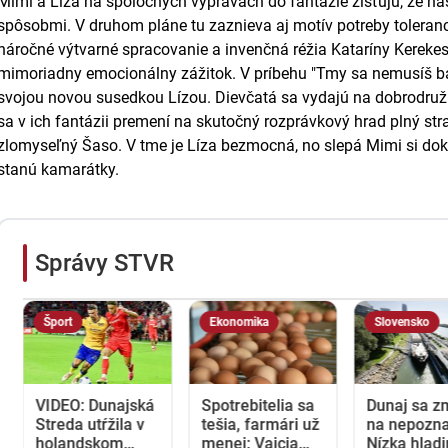
Mimi a Líza na spoločných výpravách do fantázie zisťujú, že náš
spôsobmi. V druhom pláne tu zaznieva aj motív potreby toleranc
náročné výtvarné spracovanie a invenčná réžia Kataríny Kerekes
mimoriadny emocionálny zážitok. V príbehu "Tmy sa nemusíš b
svojou novou susedkou Lízou. Dievčatá sa vydajú na dobrodružn
sa v ich fantázii premení na skutočný rozprávkový hrad plný stra
zlomyseľný Šaso. V tme je Líza bezmocná, no slepá Mimi si dok
stanú kamarátky.
Správy STVR
Šport
Ekonomika
Slovensko
VIDEO: Dunajská
Spotrebitelia sa
Dunaj sa z
Streda utŕžila v
tešia, farmári už
na nepozna
holandskom
menej: Vajcia
Nízka hlad