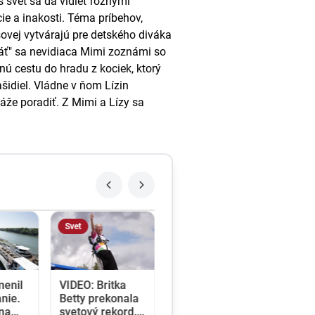
 svet sa dá vidieť rôznymi
ie a inakosti. Téma príbehov,
ovej vytvárajú pre detského diváka
áť" sa nevidiaca Mimi zoznámi so
ú cestu do hradu z kociek, ktorý
šidiel. Vládne v ňom Lízin
áže poradiť. Z Mimi a Lízy sa
Svet
menil
VIDEO: Britka
nie.
Betty prekonala
ina
svetový rekord.