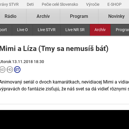
právy STVR
Deti
Pečie celé Slovensko
Výročie
E-SHOP
Rádio
Archív
Program
Novinky
port
Live O
Live STVR
Live NR SR
Archív
Progr
Mimi a Líza (Tmy sa nemusíš báť)
Utorok 13.11.2018 18:30
Animovaný seriál o dvoch kamarátkach, nevidiacej Mimi a vidiac
výpravách do fantázie zisťujú, že náš svet sa dá vidieť rôznymi