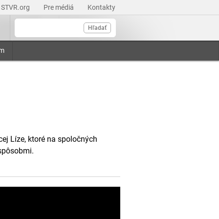
STVR.org
Pre médiá
Kontakty
Hľadať
am
ej Líze, ktoré na spoločných
 spôsobmi.