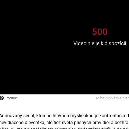
Pomoc
Máte problém s pre
Animovaný seriál, ktorého hlavnou myšlienkou je konfrontácia d
nevidiaceho dievčatka, ale tiež sveta prísnych pravidiel a bezhr