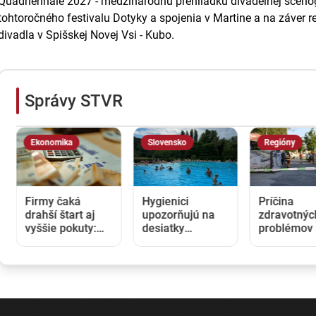
Quadriennale 2027 - medzinárodnú prehliadku divadelnej scénog
tohtoročného festivalu Dotyky a spojenia v Martine a na záver r
divadla v Spišskej Novej Vsi - Kubo.
Správy STVR
Ekonomika
Slovensko
Regióny
Firmy čaká
Hygienici
Príčina
drahší štart aj
upozorňujú na
zdravotnýc
vyššie pokuty:
desiatky
problémov
Opozícia kritizuje
nevyhovujúcich
kúpalisku v
zmeny v
kúpalísk. K
Diakovciac
obchodnom
najväčším
ostáva nej
registri, rezort
hrozbám patria
Kontrola
spravodlivosti
mykóza a kožné
nepotvrdila
ich obhajuje
infekcie
nebezpečn