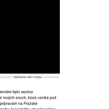
hrávaním?
Nahláste nám chybu
v prehrávači.
emiére tejto sezóny
 mojich snoch, ktorá vzniká pod
 prípravám na Pražské