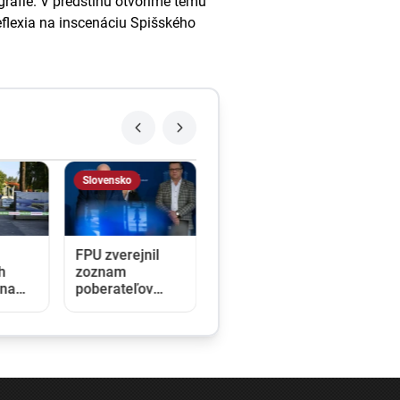
rafie. V predstihu otvoríme tému
eflexia na inscenáciu Spišského
Slovensko
FPU zverejnil
h
zoznam
 na
poberateľov
dotácií. Tí tvrdia,
h
že čísla nesedia
asná.
a fond sa ním
snaží prekryť
škandály
é