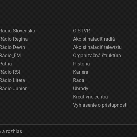
látky
Rádio Slovensko
O STVR
Rádio Regina
Ako si naladiť rádiá
Rádio Devín
Ako si naladiť televíziu
Rádio_FM
Organizačná štruktúra
Patria
História
Rádio RSI
Kariéra
Rádio Litera
Rada
Rádio Junior
Úhrady
Kreatívne centrá
Vyhlásenie o prístupnosti
 a rozhlas