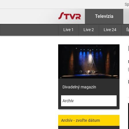
S
Televízia
Live 1
Live 2
Live 24
Š
Divadelný magazín
Archív
Archív - zvoľte dátum