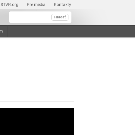
STVR.org
Pre médiá
Kontakty
Hľadať
am