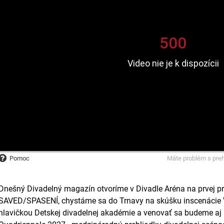
Pomoc
Máte problém s pre
Dnešný Divadelný magazín otvoríme v Divadle Aréna na prvej pr
SAVED/SPASENÍ, chystáme sa do Trnavy na skúšku inscenácie V
hlavičkou Detskej divadelnej akadémie a venovať sa budeme aj