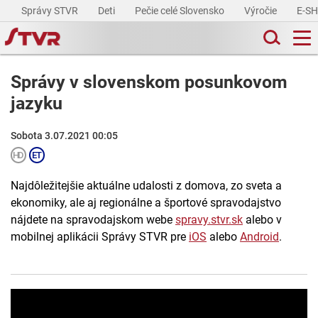
Správy STVR
Deti
Pečie celé Slovensko
Výročie
E-S
Správy v slovenskom posunkovom
jazyku
Sobota 3.07.2021 00:05
Najdôležitejšie aktuálne udalosti z domova, zo sveta a
ekonomiky, ale aj regionálne a športové spravodajstvo
nájdete na spravodajskom webe
spravy.stvr.sk
alebo v
mobilnej aplikácii Správy STVR pre
iOS
alebo
Android
.