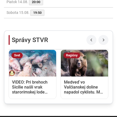
Piatok 14.08.
20:00
Sobota 15.08.
19:50
Správy STVR
Svet
Regióny
VIDEO: Pri brehoch
Medveď vo
Sicílie našli vrak
Valčianskej doline
s
starorímskej lode
napadol cyklistu. Muž
e
naloženej stovkami
utrpel viaceré
amfor
zranenia a skončil v
nemocnici