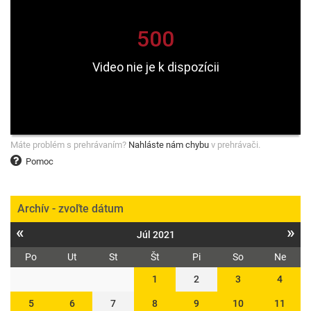
Máte problém s prehrávaním?
Nahláste nám chybu
v prehrávači.
Pomoc
Archív - zvoľte dátum
«
»
Júl 2021
Po
Ut
St
Št
Pi
So
Ne
1
2
3
4
5
6
7
8
9
10
11