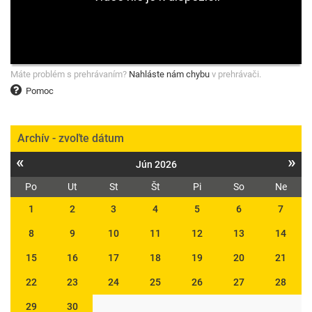
Máte problém s prehrávaním?
Nahláste nám chybu
v prehrávači.
Pomoc
Archív - zvoľte dátum
«
»
Jún 2026
Po
Ut
St
Št
Pi
So
Ne
1
2
3
4
5
6
7
8
9
10
11
12
13
14
15
16
17
18
19
20
21
22
23
24
25
26
27
28
29
30