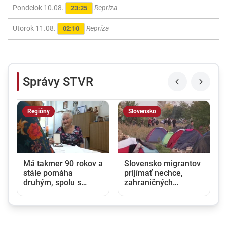
Pondelok 10.08.
Repríza
23:25
Utorok 11.08.
Repríza
02:10
Správy STVR
Regióny
Slovensko
Má takmer 90 rokov a
Slovensko migrantov
stále pomáha
prijímať nechce,
druhým, spolu s
zahraničných
ďalšími seniorkami si
pracovníkov však
založila občianske
potrebuje. Vláda
združenie
pripúšťa ich ďalší
nábor