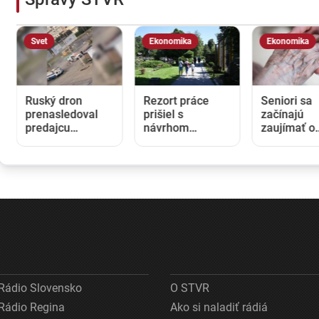
Svet
Ekonomika
Ekonomika
Ruský dron
Rezort práce
Seniori sa
prenasledoval
prišiel s
začínajú
predajcu
návrhom
zaujímať o
zeleniny v
rodinnej karty so
rodičovský
Chersone. Svet
zľavami.
príspevok 
to musí vidieť,
Opozícia hovorí
detí. Daňov
apeluje
o
úrad ani
Zelenskyj
marketingovom
Sociálna
ťahu
poisťovňa 
informácie
nedajú
Rádio Slovensko
O STVR
Rádio Regina
Ako si naladiť rádiá