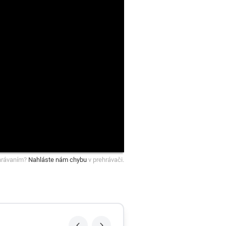
hrávaním?
Nahláste nám chybu
v prehrávači.