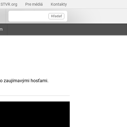
STVR.org
Pre médiá
Kontakty
Hľadať
am
so zaujímavými hosťami.