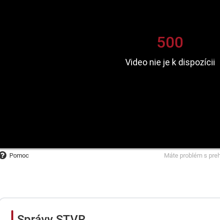
Pomoc
Máte problém s pre
Správy STVR