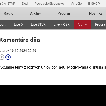
právy STVR
Deti
Pečie celé Slovensko
Výročie
E-SHOP
Rádio
Archív
Program
Novinky
port
Live O
Live STVR
Live NR SR
Archív
Progr
Komentáre dňa
Utorok 10.12.2024 20:20
Aktuálne témy z rôznych uhlov pohľadu. Moderovaná diskusia 