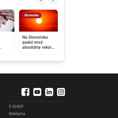
Slovensko
Na Slovensku
padol nový
absolútny rekord
teploty vzduchu
od
ý
im
E-SHOP
Reklama