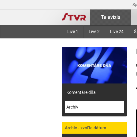
S
Televízia
Live 1
Live 2
Live 24
Š
Komentáre dňa
Archív
Archív - zvoľte dátum