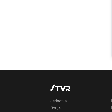
Slovensko
Extrémne nízka
hladina Dunaja
láka ľudí na
kúpanie.
Záchranári
varujú, že riziko
utopenia zostáva
vysoké
Jednotka
Dvojka