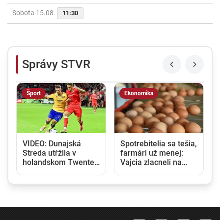
Sobota 15.08.
11:30
Správy STVR
Šport
Ekonomika
VIDEO: Dunajská
Spotrebitelia sa tešia,
Streda utŕžila v
farmári už menej:
6
holandskom Twente
Vajcia zlacneli na
debakel, v domácej
niekoľkoročné
odvete sa bude
minimum
pokúšať o nemožné