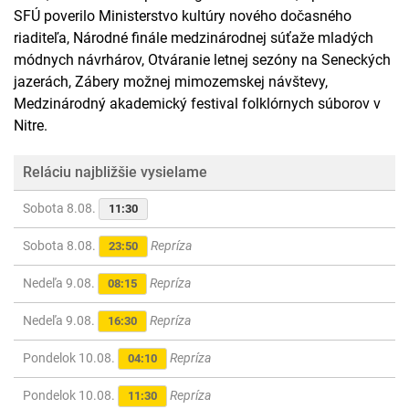
SFÚ poverilo Ministerstvo kultúry nového dočasného
riaditeľa, Národné finále medzinárodnej súťaže mladých
módnych návrhárov, Otváranie letnej sezóny na Seneckých
jazerách, Zábery možnej mimozemskej návštevy,
Medzinárodný akademický festival folklórnych súborov v
Nitre.
Reláciu najbližšie vysielame
Sobota 8.08.
11:30
Sobota 8.08.
Repríza
23:50
Nedeľa 9.08.
Repríza
08:15
Nedeľa 9.08.
Repríza
16:30
Pondelok 10.08.
Repríza
04:10
Pondelok 10.08.
Repríza
11:30