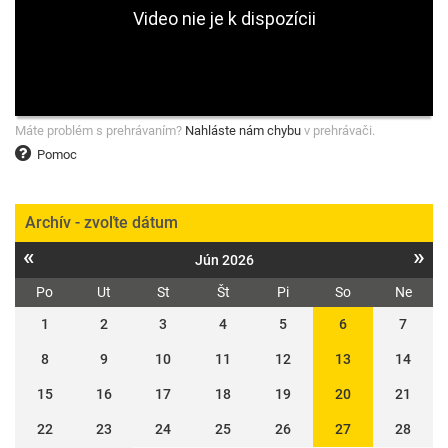
Máte problém s prehrávaním?
Nahláste nám chybu
v prehrávači.
Pomoc
Archív - zvoľte dátum
«
»
Jún 2026
Po
Ut
St
Št
Pi
So
Ne
1
2
3
4
5
6
7
8
9
10
11
12
13
14
15
16
17
18
19
20
21
22
23
24
25
26
27
28