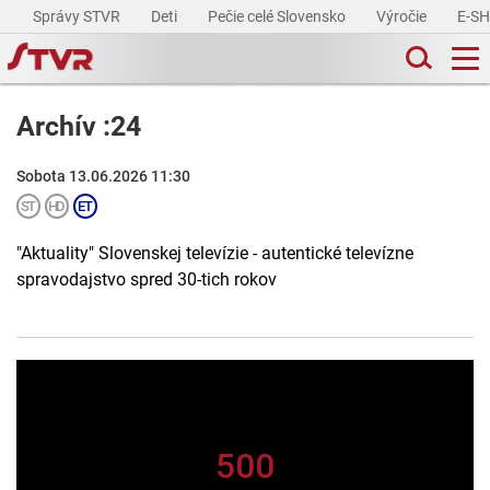
Správy STVR
Deti
Pečie celé Slovensko
Výročie
E-S
Archív :24
Sobota 13.06.2026 11:30
"Aktuality" Slovenskej televízie - autentické televízne
spravodajstvo spred 30-tich rokov