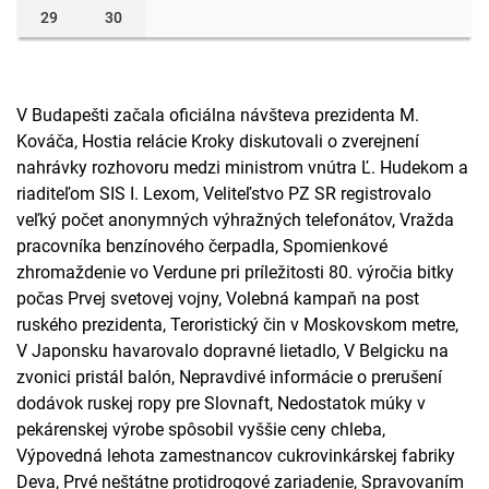
29
30
V Budapešti začala oficiálna návšteva prezidenta M.
Kováča, Hostia relácie Kroky diskutovali o zverejnení
nahrávky rozhovoru medzi ministrom vnútra Ľ. Hudekom a
riaditeľom SIS I. Lexom, Veliteľstvo PZ SR registrovalo
veľký počet anonymných výhražných telefonátov, Vražda
pracovníka benzínového čerpadla, Spomienkové
zhromaždenie vo Verdune pri príležitosti 80. výročia bitky
počas Prvej svetovej vojny, Volebná kampaň na post
ruského prezidenta, Teroristický čin v Moskovskom metre,
V Japonsku havarovalo dopravné lietadlo, V Belgicku na
zvonici pristál balón, Nepravdivé informácie o prerušení
dodávok ruskej ropy pre Slovnaft, Nedostatok múky v
pekárenskej výrobe spôsobil vyššie ceny chleba,
Výpovedná lehota zamestnancov cukrovinkárskej fabriky
Deva, Prvé neštátne protidrogové zariadenie, Spravovaním