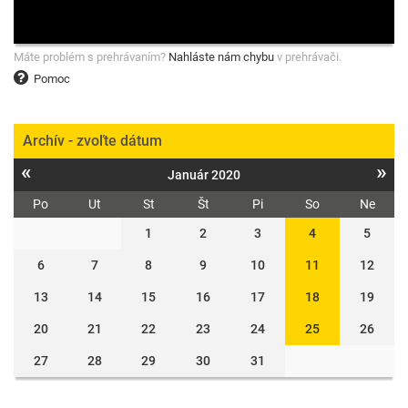
Máte problém s prehrávaním?
Nahláste nám chybu
v prehrávači.
Pomoc
Archív - zvoľte dátum
«
»
Január 2020
Po
Ut
St
Št
Pi
So
Ne
1
2
3
4
5
6
7
8
9
10
11
12
13
14
15
16
17
18
19
20
21
22
23
24
25
26
27
28
29
30
31