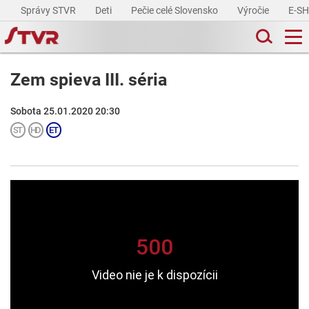
Správy STVR
Deti
Pečie celé Slovensko
Výročie
E-S
Zem spieva III. séria
Sobota 25.01.2020 20:30