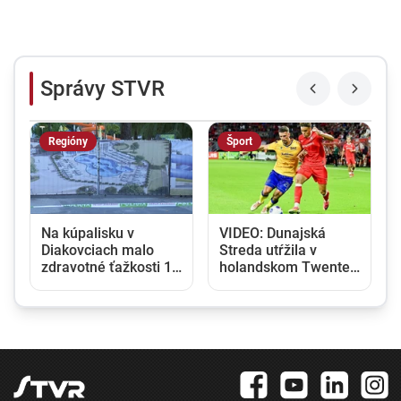
Správy STVR
Regióny
Šport
Na kúpalisku v
VIDEO: Dunajská
Diakovciach malo
Streda utŕžila v
t
zdravotné ťažkosti 16
holandskom Twente
ľudí, osem ich
debakel, v domácej
skončilo v nemocnici
odvete sa bude
pokúšať o nemožné