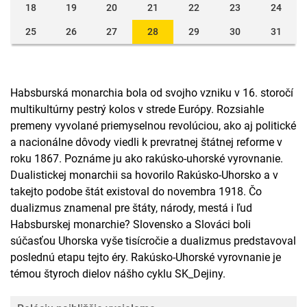
18
19
20
21
22
23
24
25
26
27
28
29
30
31
Habsburská monarchia bola od svojho vzniku v 16. storočí
multikultúrny pestrý kolos v strede Európy. Rozsiahle
premeny vyvolané priemyselnou revolúciou, ako aj politické
a nacionálne dôvody viedli k prevratnej štátnej reforme v
roku 1867. Poznáme ju ako rakúsko-uhorské vyrovnanie.
Dualistickej monarchii sa hovorilo Rakúsko-Uhorsko a v
takejto podobe štát existoval do novembra 1918. Čo
dualizmus znamenal pre štáty, národy, mestá i ľud
Habsburskej monarchie? Slovensko a Slováci boli
súčasťou Uhorska vyše tisícročie a dualizmus predstavoval
poslednú etapu tejto éry. Rakúsko-Uhorské vyrovnanie je
témou štyroch dielov nášho cyklu SK_Dejiny.