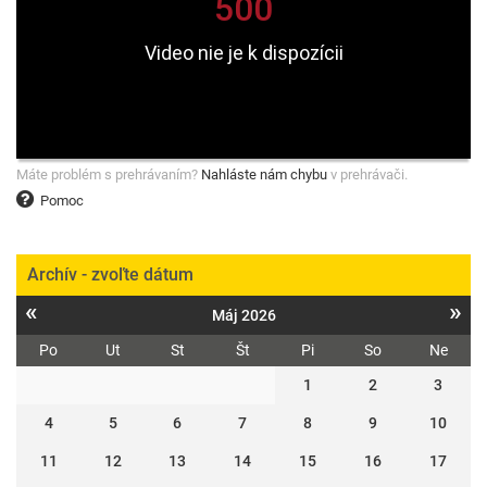
Máte problém s prehrávaním?
Nahláste nám chybu
v prehrávači.
Pomoc
Archív - zvoľte dátum
«
»
Máj 2026
Po
Ut
St
Št
Pi
So
Ne
1
2
3
4
5
6
7
8
9
10
11
12
13
14
15
16
17