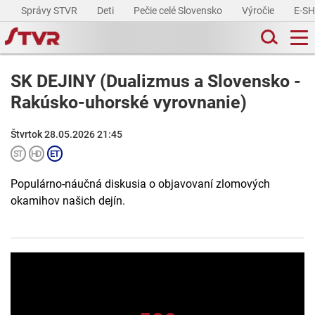
Správy STVR
Deti
Pečie celé Slovensko
Výročie
E-S
SK DEJINY (Dualizmus a Slovensko -
Rakúsko-uhorské vyrovnanie)
Štvrtok 28.05.2026 21:45
Populárno-náučná diskusia o objavovaní zlomových
okamihov našich dejín.