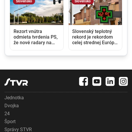
Slovensko
Slovensko
Rezort vnútra
Slovenský teplotný
odmieta tvrdenia PS,
rekord je rekordom
že nové radary na
celej strednej Európy:
cestách pochádzajú z
Najvyššiu hodnotu
Ruska. Požiadal NBÚ
namerali v obci Dolné
o prešetrenie ich
Plachtince
pôvodu
Jednotka
Dvojka
24
Šport
Správy STVR