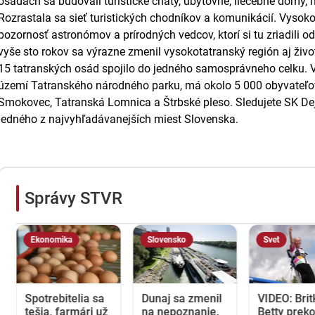
osadách sa budovali turistické chaty, ubytovne, liečebné domy, h
Rozrastala sa sieť turistických chodníkov a komunikácií. Vysoko
pozornosť astronómov a prírodných vedcov, ktorí si tu zriadili 
vyše sto rokov sa výrazne zmenil vysokotatranský región aj živo
15 tatranských osád spojilo do jedného samosprávneho celku. V
území Tatranského národného parku, má okolo 5 000 obyvateľovi 
Smokovec, Tatranská Lomnica a Štrbské pleso. Sledujete SK De
jedného z najvyhľadávanejších miest Slovenska.
Správy STVR
Ekonomika
Slovensko
Svet
Spotrebitelia sa
Dunaj sa zmenil
VIDEO: Brit
tešia, farmári už
na nepoznanie.
Betty prek