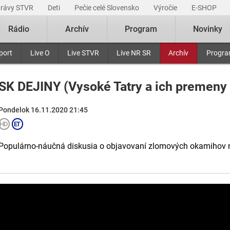
právy STVR
Deti
Pečie celé Slovensko
Výročie
E-SHOP
Rádio
Archív
Program
Novinky
port
Live O
Live STVR
Live NR SR
Archív
Progr
SK DEJINY (Vysoké Tatry a ich premeny 
Pondelok 16.11.2020 21:45
Populárno-náučná diskusia o objavovaní zlomových okamihov n