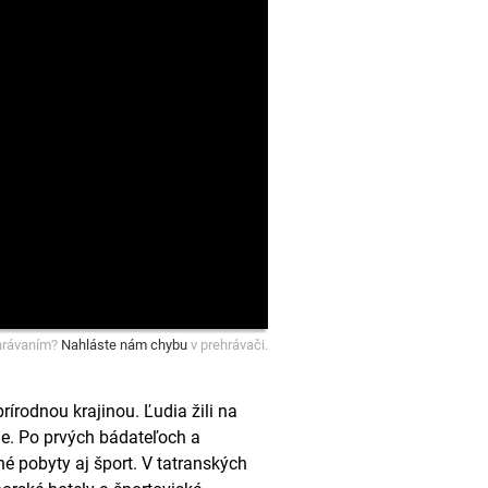
hrávaním?
Nahláste nám chybu
v prehrávači.
írodnou krajinou. Ľudia žili na
nne. Po prvých bádateľoch a
é pobyty aj šport. V tatranských