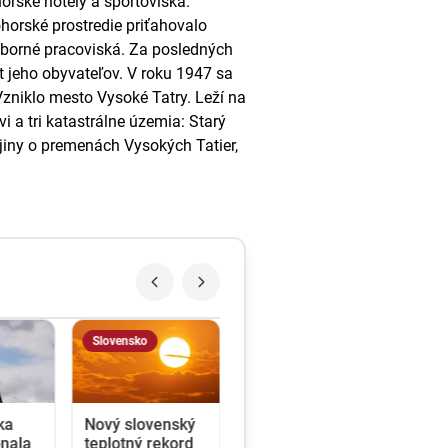
orské hotely a športoviská.
horské prostredie priťahovalo
odborné pracoviská. Za posledných
t jeho obyvateľov. V roku 1947 sa
zniklo mesto Vysoké Tatry. Leží na
a tri katastrálne územia: Starý
jiny o premenách Vysokých Tatier,
Slovensko
ka
Nový slovenský
onala
teplotný rekord