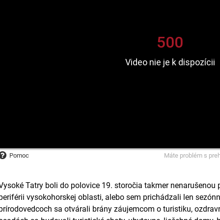
Pomoc
Máte problém s pre
Vysoké Tatry boli do polovice 19. storočia takmer nenarušenou pr
periférii vysokohorskej oblasti, alebo sem prichádzali len sezó
prírodovedcoch sa otvárali brány záujemcom o turistiku, ozdravn