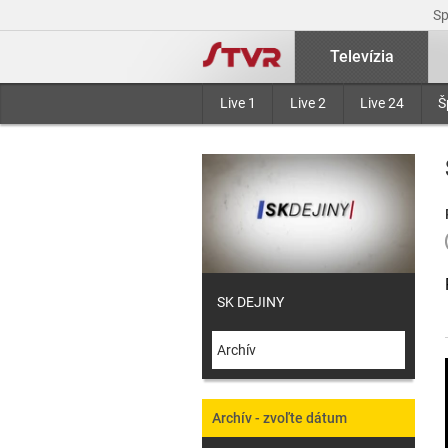
S
Televízia
Live 1
Live 2
Live 24
Š
SK DEJINY
Archív
Archív - zvoľte dátum