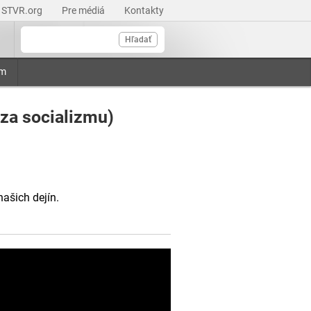
STVR.org
Pre médiá
Kontakty
Hľadať
am
za socializmu)
ašich dejín.