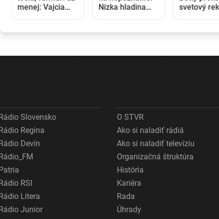
menej: Vajcia
Nízka hladina
svetový rek
zlacneli na
blokuje lode a
V 97 rokoc
niekoľkoročné
zvyšuje náklady
stala najst
minimum
na prepravu
ženou, kto
kráčala po 
lietadla
Rádio Slovensko
O STVR
Rádio Regina
Ako si naladiť rádiá
Rádio Devín
Ako si naladiť televíziu
Rádio_FM
Organizačná štruktúra
Patria
História
Rádio RSI
Kariéra
Rádio Litera
Rada
Rádio Junior
Úhrady