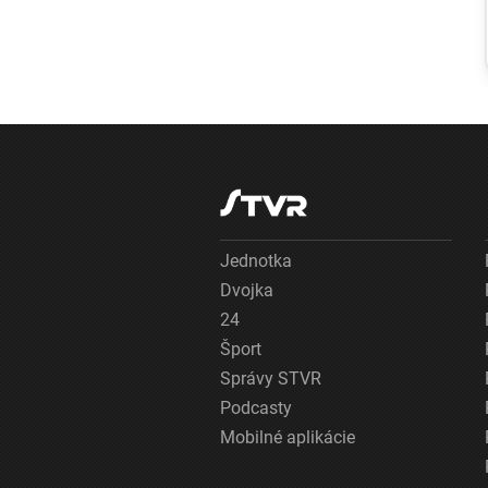
Dunajská Streda
čelí v boji o
Konferenčnú ligu
favoritovi z
Holandska
Jednotka
Dvojka
24
Šport
Správy STVR
Podcasty
Mobilné aplikácie