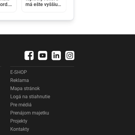
ord.
má ešte vyššiu
h sa
hodnotu, ako sa
aršou
pôvodne zdalo
rá
krídle
E-SHOP
Reklama
Mapa stránok
Logá na stiahnutie
Pre médiá
Prenájom majetku
Projekty
Kontakty