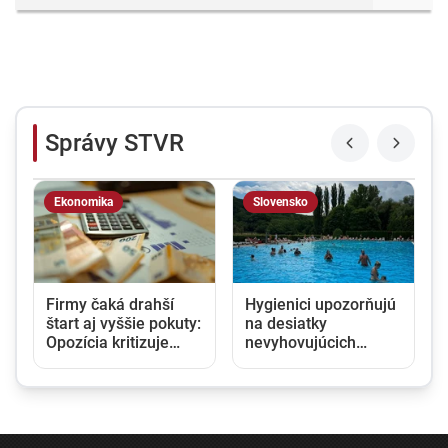
Správy STVR
Ekonomika
Slovensko
Firmy čaká drahší
Hygienici upozorňujú
štart aj vyššie pokuty:
na desiatky
Opozícia kritizuje
nevyhovujúcich
zmeny v obchodnom
kúpalísk. K najväčším
registri, rezort
hrozbám patria
spravodlivosti ich
mykóza a kožné
obhajuje
infekcie