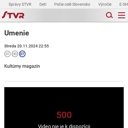
Správy STVR
Deti
Pečie celé Slovensko
Výročie
E-S
Umenie
Streda 20.11.2024 22:55
Kultúrny magazín