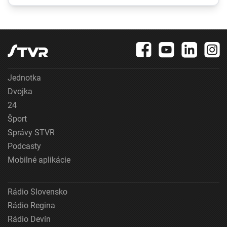
chránili vlastnými
dôvera v udržanie
telami
jednotnosti klesá
Jednotka
Dvojka
24
Šport
Správy STVR
Podcasty
Mobilné aplikácie
Rádio Slovensko
Rádio Regina
Rádio Devín