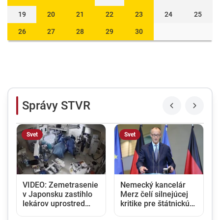
19
20
21
22
23
24
25
26
27
28
29
30
Správy STVR
Svet
Svet
VIDEO: Zemetrasenie
Nemecký kancelár
v Japonsku zastihlo
Merz čelí silnejúcej
lekárov uprostred
kritike pre štátnickú
y
operácie, pacienta
neschopnosť. Jeho