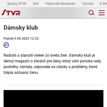
Správy STVR
Deti
Pečie celé Slovensko
Výročie
E-S
Dámsky klub
Piatok 9.09.2022 12:25
Radosti a starosti nielen zo sveta žien. Dámsky klub je
denný magazín o ženách pre ženy, ktorý vám ponúka rady,
postrehy, námety, odpovede na otázky a problémy, ktoré
trápia súčasnú ženu.