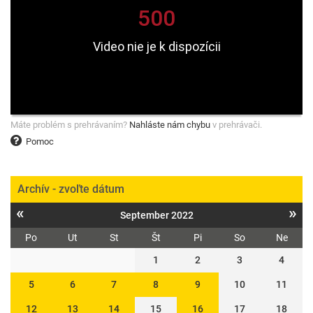
Máte problém s prehrávaním?
Nahláste nám chybu
v prehrávači.
Pomoc
Archív - zvoľte dátum
«
»
September 2022
Po
Ut
St
Št
Pi
So
Ne
1
2
3
4
5
6
7
8
9
10
11
12
13
14
15
16
17
18