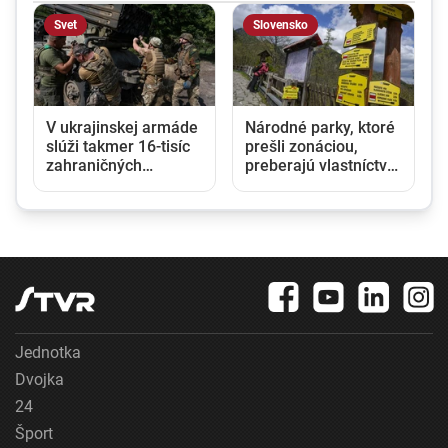
Svet
Slovensko
V ukrajinskej armáde
Národné parky, ktoré
slúži takmer 16-tisíc
prešli zonáciou,
zahraničných
preberajú vlastníctvo
o
dobrovoľníkov
lesov. Ministri Taraba
a Takáč podpísali
memorandum
Jednotka
Dvojka
24
Šport