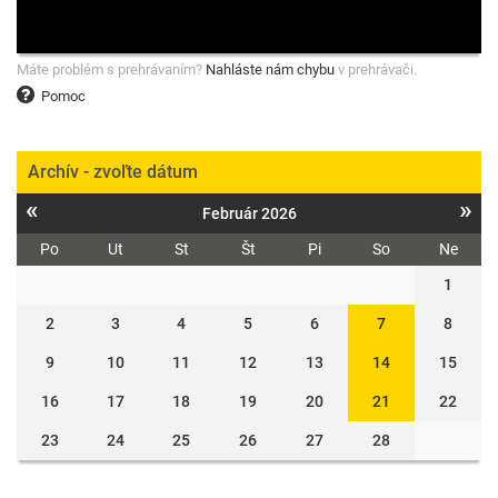
Máte problém s prehrávaním?
Nahláste nám chybu
v prehrávači.
Pomoc
Archív - zvoľte dátum
«
»
Február 2026
Po
Ut
St
Št
Pi
So
Ne
1
2
3
4
5
6
7
8
9
10
11
12
13
14
15
16
17
18
19
20
21
22
23
24
25
26
27
28