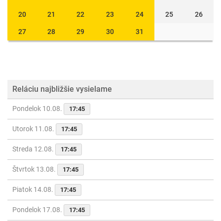
20
21
22
23
24
25
26
27
28
29
30
31
Reláciu najbližšie vysielame
Pondelok 10.08.
17:45
Utorok 11.08.
17:45
Streda 12.08.
17:45
Štvrtok 13.08.
17:45
Piatok 14.08.
17:45
Pondelok 17.08.
17:45