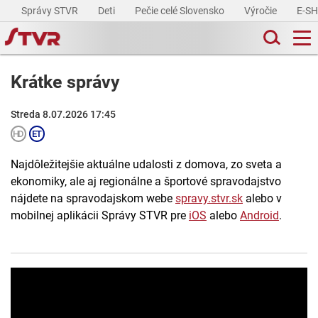
Správy STVR
Deti
Pečie celé Slovensko
Výročie
E-S
Krátke správy
Streda 8.07.2026 17:45
Najdôležitejšie aktuálne udalosti z domova, zo sveta a
ekonomiky, ale aj regionálne a športové spravodajstvo
nájdete na spravodajskom webe
spravy.stvr.sk
alebo v
mobilnej aplikácii Správy STVR pre
iOS
alebo
Android
.