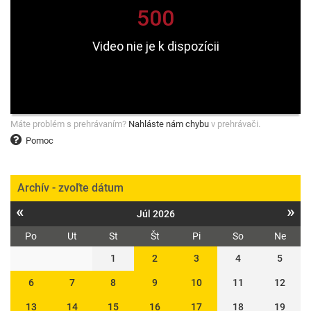
Máte problém s prehrávaním?
Nahláste nám chybu
v prehrávači.
Pomoc
Archív - zvoľte dátum
«
»
Júl 2026
Po
Ut
St
Št
Pi
So
Ne
1
2
3
4
5
6
7
8
9
10
11
12
13
14
15
16
17
18
19