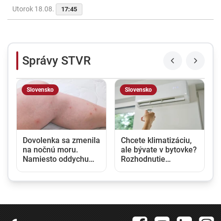
Utorok 18.08.
17:45
Správy STVR
Slovensko
Slovensko
u
Dovolenka sa zmenila
Chcete klimatizáciu,
na nočnú moru.
ale bývate v bytovke?
Namiesto oddychu
Rozhodnutie
prišli štípance,
vlastníka nestačí,
neporiadok a
potrebný je aj súhlas
podozrenie na
susedov
ploštice