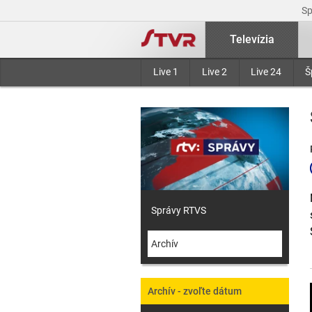
S
Televízia
Live 1
Live 2
Live 24
Š
Správy RTVS
Archív
Archív - zvoľte dátum