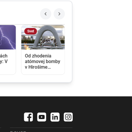
Svet
vách
Od zhodenia
y: V
atómovej bomby
v Hirošime
ečer,
uplynulo 81
asti
rokov. Starosta
počas
mesta varoval
pred
zľahčovaním
neľudskosti
jadrových zbraní