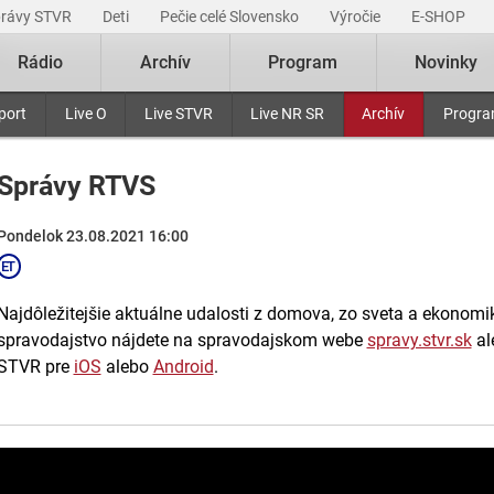
právy STVR
Deti
Pečie celé Slovensko
Výročie
E-SHOP
Rádio
Archív
Program
Novinky
port
Live O
Live STVR
Live NR SR
Archív
Progr
Správy RTVS
Pondelok 23.08.2021 16:00
Najdôležitejšie aktuálne udalosti z domova, zo sveta a ekonomiky
spravodajstvo nájdete na spravodajskom webe
spravy.stvr.sk
al
STVR pre
iOS
alebo
Android
.