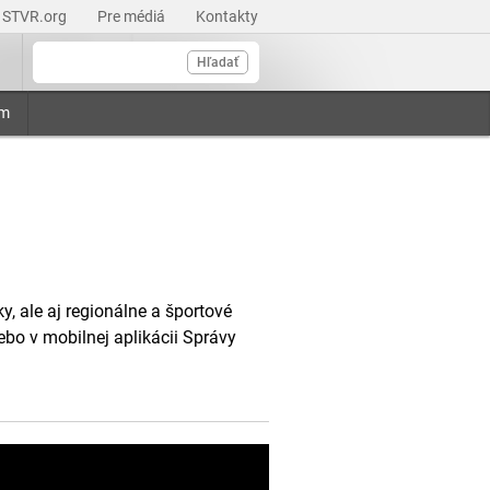
STVR.org
Pre médiá
Kontakty
Hľadať
am
, ale aj regionálne a športové
ebo v mobilnej aplikácii Správy