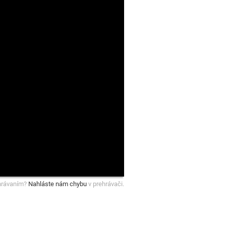
hrávaním?
Nahláste nám chybu
v prehrávači.