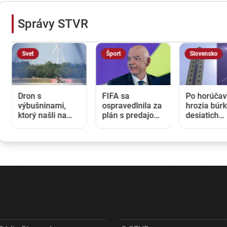
Správy STVR
Svet
Šport
Slovensko
Dron s
FIFA sa
Po horúča
výbušninami,
ospravedlnila za
hrozia búrk
ktorý našli na
plán s predajom
desiatich
letisku,
podielov MS,
okresoch v
predstavuje
Infatina však
v značnej č
novú úroveň
podržala a
Slovenska 
nebezpečenstva,
vyjadrila mu plnú
piatka
tvrdí nemecký
podporu
minister vnútra