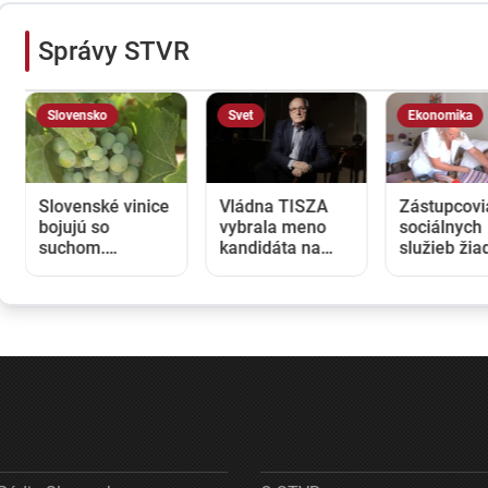
Správy STVR
Slovensko
Svet
Ekonomika
Slovenské vinice
Vládna TISZA
Zástupcovi
bojujú so
vybrala meno
sociálnych
suchom.
kandidáta na
služieb žia
Pestovatelia
nového
vyššie plat
začali
maďarského
opatrovateľ
zavlažovať aj
prezidenta, jeho
postupne o
tam, kde to
zvolenie sa
eur každý 
bežne nie je
očakáva budúci
potrebné
týždeň