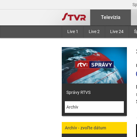
S
Televízia
Live 1
Live 2
Live 24
Š
Správy RTVS
Archív
Archív - zvoľte dátum