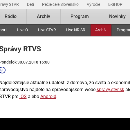
právy STVR
Deti
Pečie celé Slovensko
Výročie
E-SHOP
Rádio
Archív
Program
Novinky
port
Live O
Live STVR
Live NR SR
Archív
Progr
Správy RTVS
Pondelok 30.07.2018 16:00
Najdôležitejšie aktuálne udalosti z domova, zo sveta a ekonomiky
spravodajstvo nájdete na spravodajskom webe
spravy.stvr.sk
al
STVR pre
iOS
alebo
Android
.