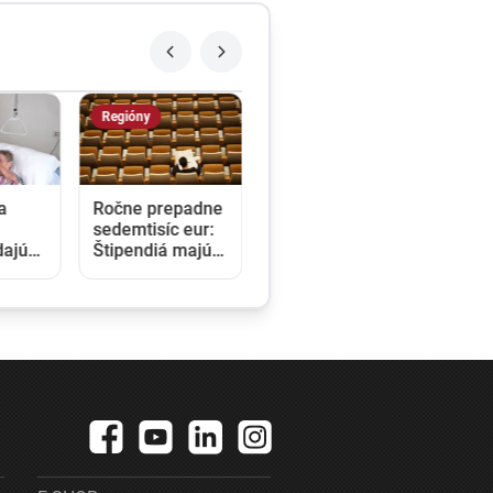
Regióny
a
Ročne prepadne
sedemtisíc eur:
dajú
Štipendiá majú
y pre
pomáhať
ky,
sociálne slabším
 200
študentom, nikto
rok
však o ne
nežiada