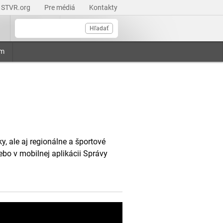
STVR.org
Pre médiá
Kontakty
Hľadať
am
, ale aj regionálne a športové
ebo v mobilnej aplikácii Správy