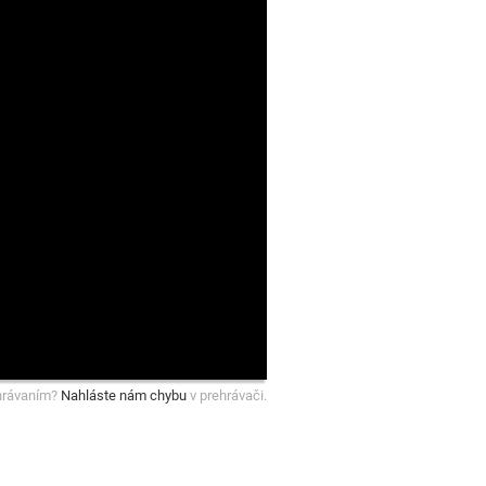
hrávaním?
Nahláste nám chybu
v prehrávači.