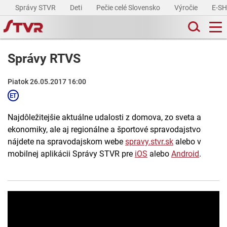
Správy STVR
Deti
Pečie celé Slovensko
Výročie
E-S
Správy RTVS
Piatok 26.05.2017 16:00
Najdôležitejšie aktuálne udalosti z domova, zo sveta a
ekonomiky, ale aj regionálne a športové spravodajstvo
nájdete na spravodajskom webe
spravy.stvr.sk
alebo v
mobilnej aplikácii Správy STVR pre
iOS
alebo
Android
.