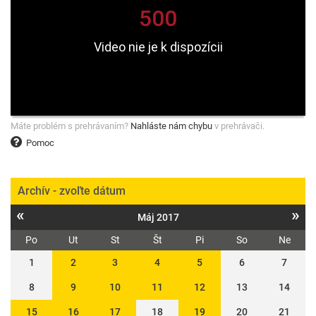
Máte problém s prehrávaním?
Nahláste nám chybu
v prehrávači.
Pomoc
Archív - zvoľte dátum
«
»
Máj 2017
Po
Ut
St
Št
Pi
So
Ne
1
2
3
4
5
6
7
8
9
10
11
12
13
14
15
16
17
18
19
20
21