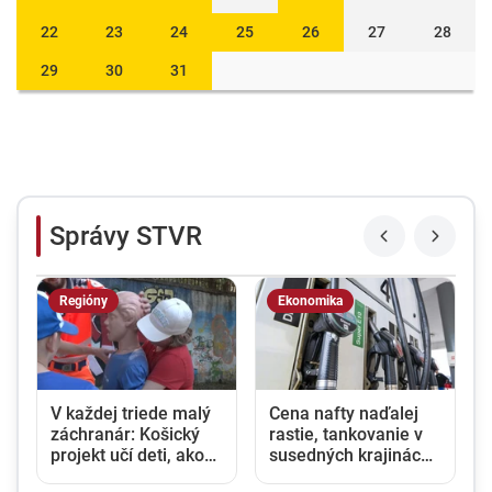
22
23
24
25
26
27
28
29
30
31
Správy STVR
Regióny
Ekonomika
V každej triede malý
Cena nafty naďalej
záchranár: Košický
rastie, tankovanie v
ž
projekt učí deti, ako
susedných krajinách
reagovať pri úrazoch
sa Slovákom neoplatí