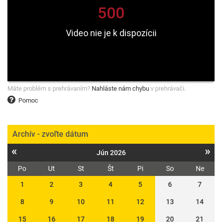
Máte problém s prehrávaním?
Nahláste nám chybu
v prehrávači.
Pomoc
Archív - zvoľte dátum
«
»
Jún 2026
Po
Ut
St
Št
Pi
So
Ne
1
2
3
4
5
6
7
8
9
10
11
12
13
14
15
16
17
18
19
20
21