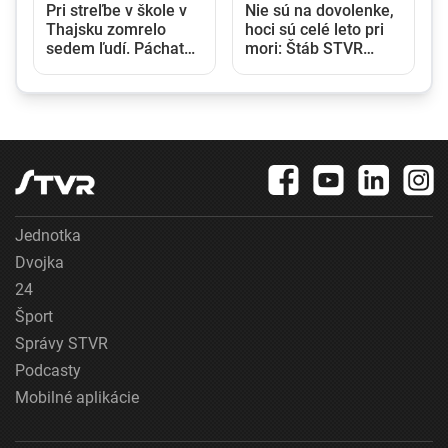
Pri streľbe v škole v
Nie sú na dovolenke,
Thajsku zomrelo
hoci sú celé leto pri
sedem ľudí. Páchateľ
mori: Štáb STVR
zabil žiakov i učiteľov
strávil deň v teréne
a potom obrátil zbraň
so slovenskými
proti sebe
policajtami v
Chorvátsku
Jednotka
Dvojka
24
Šport
Správy STVR
Podcasty
Mobilné aplikácie