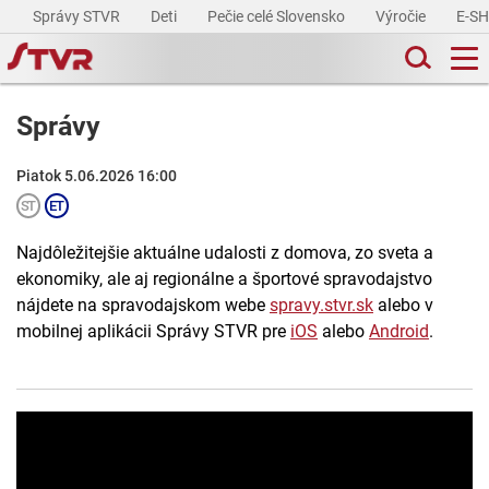
Správy STVR
Deti
Pečie celé Slovensko
Výročie
E-S
Správy
Piatok 5.06.2026 16:00
Najdôležitejšie aktuálne udalosti z domova, zo sveta a
ekonomiky, ale aj regionálne a športové spravodajstvo
nájdete na spravodajskom webe
spravy.stvr.sk
alebo v
mobilnej aplikácii Správy STVR pre
iOS
alebo
Android
.