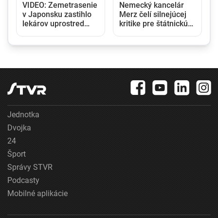
VIDEO: Zemetrasenie
Nemecký kancelár
v Japonsku zastihlo
Merz čelí silnejúcej
lekárov uprostred
kritike pre štátnickú
y
operácie, pacienta
neschopnosť. Jeho
chránili vlastnými
dôvera v udržanie
telami
jednotnosti klesá
Jednotka
Dvojka
24
Šport
Správy STVR
Podcasty
Mobilné aplikácie