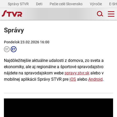
Správy STVR
Deti
Pečie celé Slovensko
Výročie
E-S
Správy
Pondelok 23.02.2026 16:00
Najdôležitejšie aktuálne udalosti z domova, zo sveta a
ekonomiky, ale aj regionálne a športové spravodajstvo
nájdete na spravodajskom webe
spravy.stvr.sk
alebo v
mobilnej aplikácii Správy STVR pre
iOS
alebo
Android
.