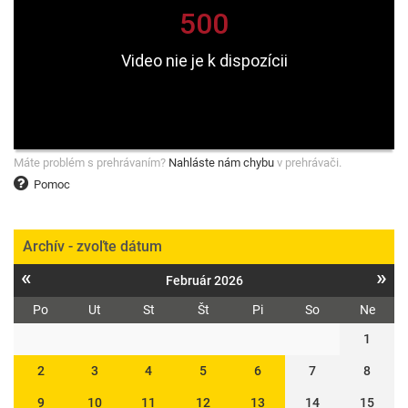
Máte problém s prehrávaním?
Nahláste nám chybu
v prehrávači.
Pomoc
Archív - zvoľte dátum
«
»
Február 2026
Po
Ut
St
Št
Pi
So
Ne
1
2
3
4
5
6
7
8
9
10
11
12
13
14
15