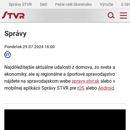
Správy STVR
Deti
Pečie celé Slovensko
Výročie
E-S
Správy
Pondelok 29.07.2024 16:00
Najdôležitejšie aktuálne udalosti z domova, zo sveta a
ekonomiky, ale aj regionálne a športové spravodajstvo
nájdete na spravodajskom webe
spravy.stvr.sk
alebo v
mobilnej aplikácii Správy STVR pre
iOS
alebo
Android
.