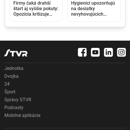
Firmy čaká drahší
Hygienici upozorňujú
štart aj vyššie pokuty:
na desiatky
Opozícia kritizuje
nevyhovujúcich
zmeny v obchodnom
kúpalísk. K najväčším
registri, rezort
hrozbám patria
spravodlivosti ich
mykóza a kožné
obhajuje
infekcie
Jednotka
Dvojka
24
Šport
Správy STVR
Podcasty
Mobilné aplikácie