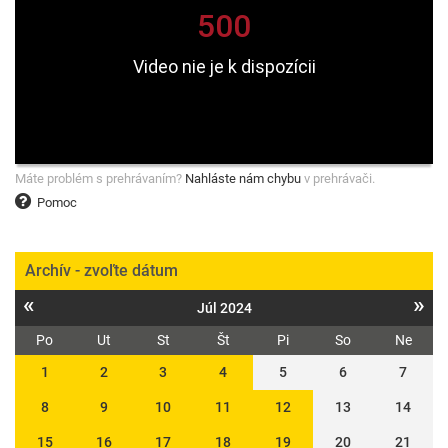
Máte problém s prehrávaním?
Nahláste nám chybu
v prehrávači.
Pomoc
Archív - zvoľte dátum
«
»
Júl 2024
Po
Ut
St
Št
Pi
So
Ne
1
2
3
4
5
6
7
8
9
10
11
12
13
14
15
16
17
18
19
20
21