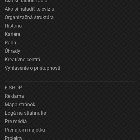
Ako si naladiť rádiá
Ako si naladiť televíziu
Organizačná štruktúra
História
Kariéra
Rada
Úhrady
Kreatívne centrá
Vyhlásenie o prístupnosti
E-SHOP
Reklama
Mapa stránok
Logá na stiahnutie
Pre médiá
Prenájom majetku
Projekty