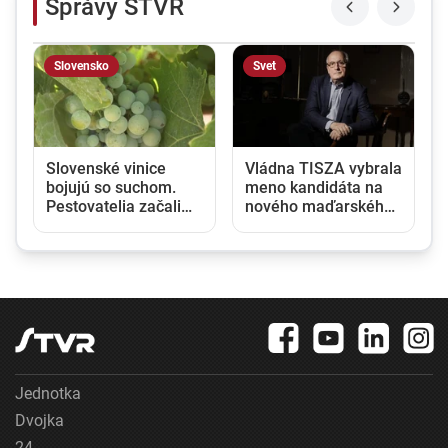
Správy STVR
Slovensko
Svet
Slovenské vinice
Vládna TISZA vybrala
bojujú so suchom.
meno kandidáta na
Pestovatelia začali
nového maďarského
zavlažovať aj tam,
prezidenta, jeho
kde to bežne nie je
zvolenie sa očakáva
potrebné
budúci týždeň
Jednotka
Dvojka
24