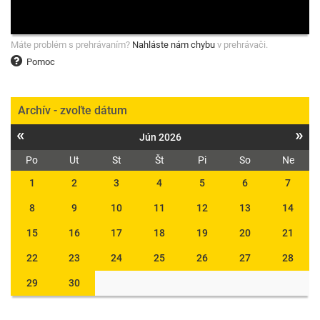
Máte problém s prehrávaním?
Nahláste nám chybu
v prehrávači.
Pomoc
Archív - zvoľte dátum
«
»
Jún 2026
Po
Ut
St
Št
Pi
So
Ne
1
2
3
4
5
6
7
8
9
10
11
12
13
14
15
16
17
18
19
20
21
22
23
24
25
26
27
28
29
30