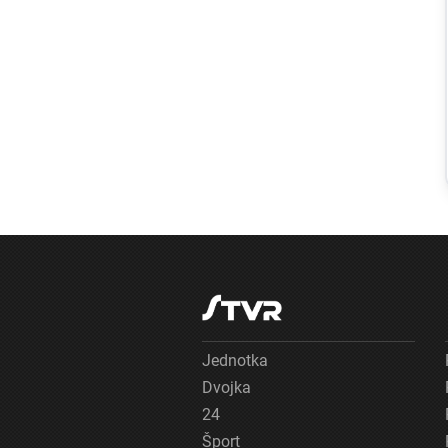
Slovensko
Národné parky,
ktoré prešli
zonáciou,
preberajú
vlastníctvo
pozemkov.
Ministri Taraba a
Takáč podpísali
memorandum
Jednotka
Dvojka
24
Šport