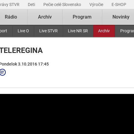
právy STVR
Deti
Pečie celé Slovensko
Výročie
E-SHOP
Rádio
Archív
Program
Novinky
port
Live O
Live STVR
Live NR SR
Archív
Progr
TELEREGINA
Pondelok 3.10.2016 17:45