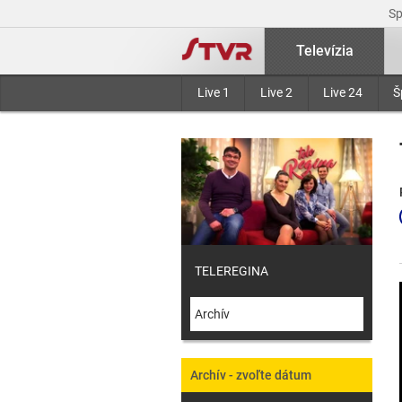
S
Televízia
Live 1
Live 2
Live 24
Š
TELEREGINA
Archív
Archív - zvoľte dátum