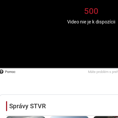
Pomoc
Máte problém s pre
Správy STVR