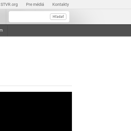
STVR.org
Pre médiá
Kontakty
Hľadať
am