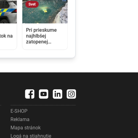
Svet
Pri prieskume
tok na
najhlbšej
zatopenej
priepasti sveta
sa utopil elitný
český potápač.
Jeho telo vytiahli
z hĺbky 186
metrov
E-SHOP
Reklama
Mapa stránok
Logá na stiahnutie