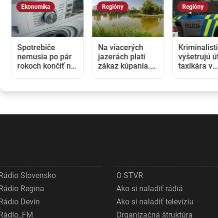
Ekonomika
Regióny
Regióny
Spotrebiče
Na viacerých
Kriminalisti
nemusia po pár
jazerách platí
vyšetrujú ú
rokoch končiť na
zákaz kúpania.
taxikára v
smetisku. EÚ
Kontroly vody
Seredi, s
posilňuje právo
odhalili zvýšený
vážnymi
na opravu
výskyt baktérií
zraneniami
skončil v
nemocnici
Rádio Slovensko
O STVR
Rádio Regina
Ako si naladiť rádiá
Rádio Devín
Ako si naladiť televíziu
Rádio_FM
Organizačná štruktúra