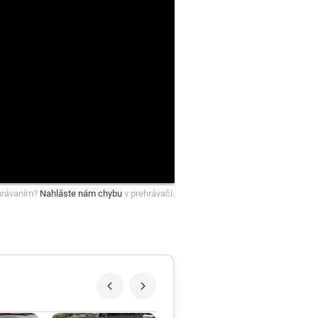
hrávaním?
Nahláste nám chybu
v prehrávači.