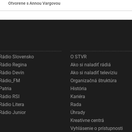
Otvorene s Annou Vargovou
Rádio Slovensko
O STVR
Rádio Regina
Ako si naladiť rádiá
Rádio Devín
Ako si naladiť televíziu
Rádio_FM
Organizačná štruktúra
Patria
História
Rádio RSI
Kariéra
Rádio Litera
Rada
Rádio Junior
Úhrady
Kreatívne centrá
Vyhlásenie o prístupnosti