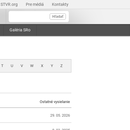
STVR.org
Pre médiá
Kontakty
Hľadať
Galéria SRo
T
U
V
W
X
Y
Z
Ostatné vysielanie
29. 05. 2026