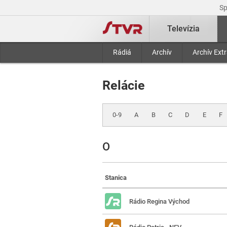
S
Televízia
Rádiá
Archív
Archív Ext
Relácie
0-9
A
B
C
D
E
F
O
Stanica
Rádio Regina Východ