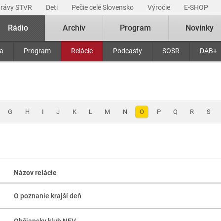
právy STVR
Deti
Pečie celé Slovensko
Výročie
E-SHOP
Rádio
Archív
Program
Novinky
ra
Program
Relácie
Podcasty
SOSR
DAB+
G
H
I
J
K
L
M
N
O
P
Q
R
S
Názov relácie
O poznanie krajší deň
Občiansky klub NEV