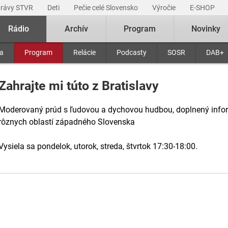
právy STVR
Deti
Pečie celé Slovensko
Výročie
E-SHOP
Rádio
Archív
Program
Novinky
ra
Program
Relácie
Podcasty
SOSR
DAB+
Zahrajte mi túto z Bratislavy
Moderovaný prúd s ľudovou a dychovou hudbou, doplnený infor
rôznych oblastí západného Slovenska
Vysiela sa pondelok, utorok, streda, štvrtok 17:30-18:00.