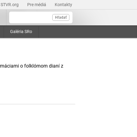
STVR.org
Pre médiá
Kontakty
Hľadať
Galéria SRo
máciami o folklórnom dianí z