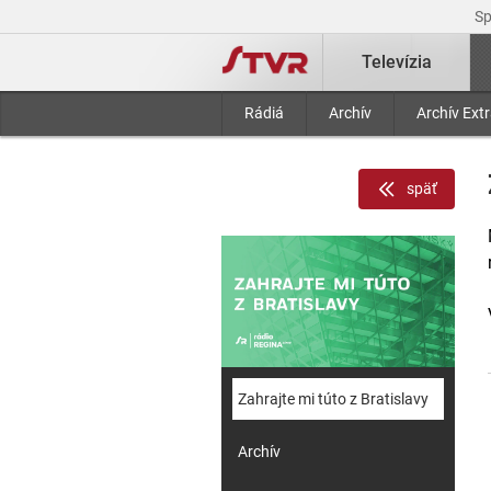
S
Televízia
Rádiá
Archív
Archív Ext
späť
Zahrajte mi túto z Bratislavy
Archív