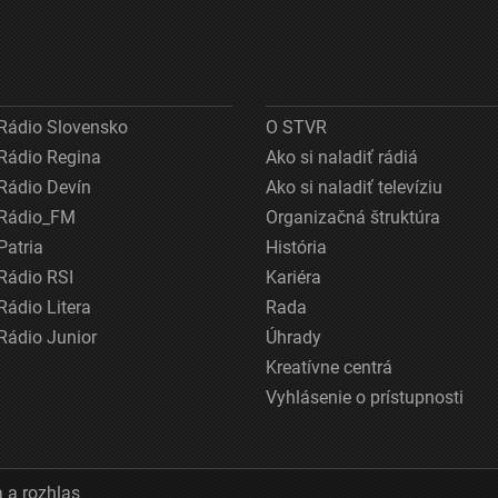
Rádio Slovensko
O STVR
Rádio Regina
Ako si naladiť rádiá
Rádio Devín
Ako si naladiť televíziu
Rádio_FM
Organizačná štruktúra
Patria
História
Rádio RSI
Kariéra
Rádio Litera
Rada
Rádio Junior
Úhrady
Kreatívne centrá
Vyhlásenie o prístupnosti
 a rozhlas