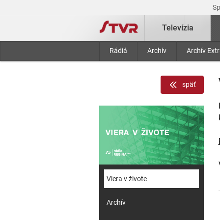
S
Televízia
Rádiá
Archív
Archív Ext
späť
Viera v živote
Archív