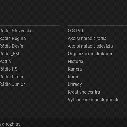
Rádio Slovensko
O STVR
Rádio Regina
Ako si naladiť rádiá
Rádio Devín
Ako si naladiť televíziu
Rádio_FM
Organizačná štruktúra
Patria
História
Rádio RSI
Kariéra
Rádio Litera
Rada
Rádio Junior
Úhrady
Kreatívne centrá
Vyhlásenie o prístupnosti
 a rozhlas