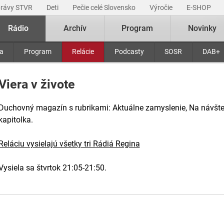
právy STVR
Deti
Pečie celé Slovensko
Výročie
E-SHOP
Rádio
Archív
Program
Novinky
ra
Program
Relácie
Podcasty
SOSR
DAB+
Viera v živote
Duchovný magazín s rubrikami: Aktuálne zamyslenie, Na návšte
kapitolka.
Reláciu vysielajú všetky tri Rádiá Regina
Vysiela sa štvrtok 21:05-21:50.