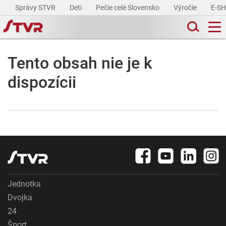
Správy STVR
Deti
Pečie celé Slovensko
Výročie
E-S
Tento obsah nie je k
dispozícii
Jednotka
Dvojka
24
Šport