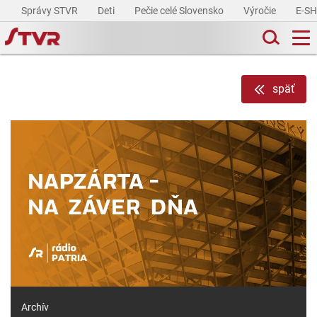
Správy STVR
Deti
Pečie celé Slovensko
Výročie
E-S
späť
Archív