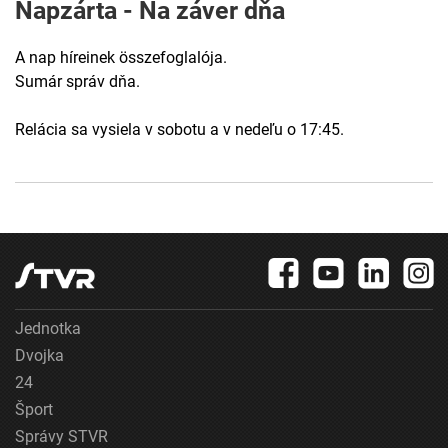
Napzárta - Na záver dňa
A nap híreinek összefoglalója.
Sumár správ dňa.
Relácia sa vysiela v sobotu a v nedeľu o 17:45.
Jednotka
Dvojka
24
Šport
Správy STVR