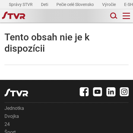
Správy STVR
Deti
Pečie celé Slovensko
Výročie
E-S
Tento obsah nie je k
dispozícii
Jednotka
Dvojka
24
Šport