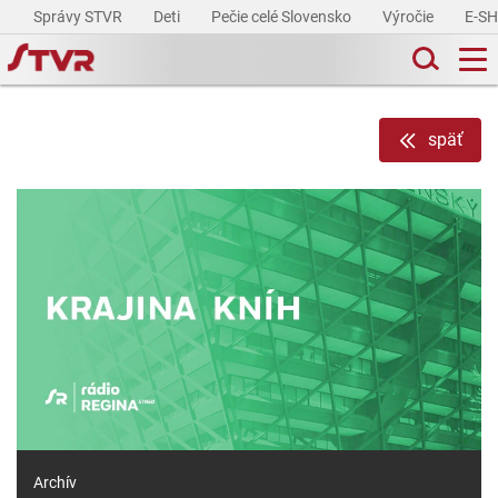
Správy STVR
Deti
Pečie celé Slovensko
Výročie
E-S
späť
Archív