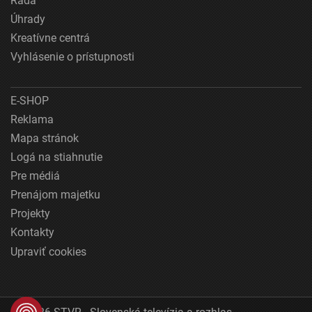
Rada
Úhrady
Kreatívne centrá
Vyhlásenie o prístupnosti
E-SHOP
Reklama
Mapa stránok
Logá na stiahnutie
Pre médiá
Prenájom majetku
Projekty
Kontakty
Upraviť cookies