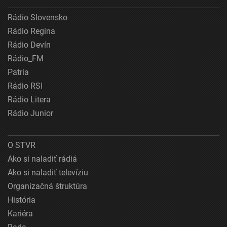
Rádio Slovensko
Rádio Regina
Rádio Devín
Rádio_FM
Patria
Rádio RSI
Rádio Litera
Rádio Junior
O STVR
Ako si naladiť rádiá
Ako si naladiť televíziu
Organizačná štruktúra
História
Kariéra