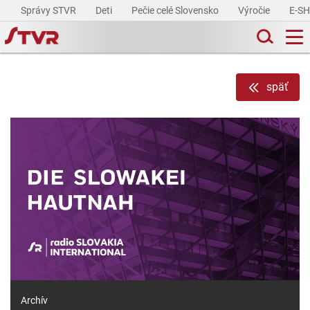
Správy STVR
Deti
Pečie celé Slovensko
Výročie
E-S
späť
Archív