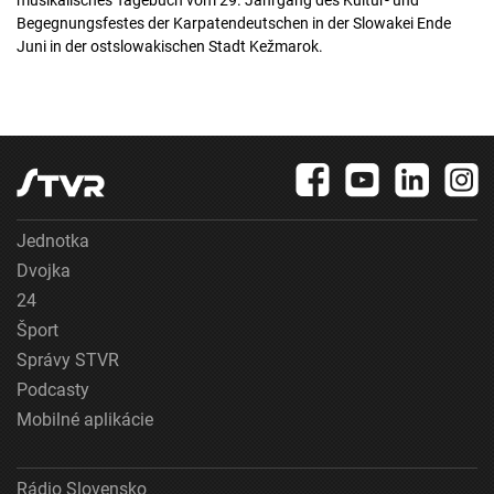
musikalisches Tagebuch vom 29. Jahrgang des Kultur- und
Begegnungsfestes der Karpatendeutschen in der Slowakei Ende
Juni in der ostslowakischen Stadt Kežmarok.
Jednotka
Dvojka
24
Šport
Správy STVR
Podcasty
Mobilné aplikácie
Rádio Slovensko