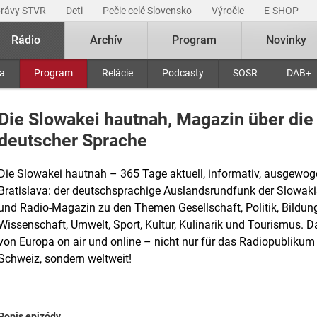
právy STVR
Deti
Pečie celé Slovensko
Výročie
E-SHOP
Rádio
Archív
Program
Novinky
ra
Program
Relácie
Podcasty
SOSR
DAB+
Die Slowakei hautnah, Magazin über die
deutscher Sprache
Die Slowakei hautnah – 365 Tage aktuell, informativ, ausgewo
Bratislava: der deutschsprachige Auslandsrundfunk der Slowaki
und Radio-Magazin zu den Themen Gesellschaft, Politik, Bildung,
Wissenschaft, Umwelt, Sport, Kultur, Kulinarik und Tourismus. 
von Europa on air und online – nicht nur für das Radiopublikum 
Schweiz, sondern weltweit!
Popis epizódy