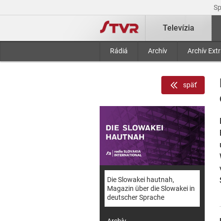
S
Televízia
Rádiá
Archív
Archív Ext
späť
Die Slowakei hautnah,
Magazin über die Slowakei in
deutscher Sprache
Archív