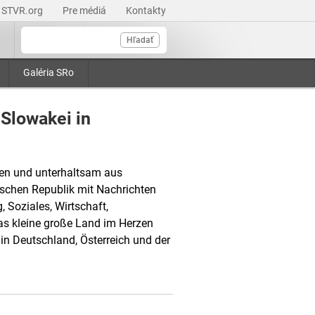
STVR.org
Pre médiá
Kontakty
Hľadať
Galéria SRo
 Slowakei in
gen und unterhaltsam aus
schen Republik mit Nachrichten
 Soziales, Wirtschaft,
Das kleine große Land im Herzen
in Deutschland, Österreich und der