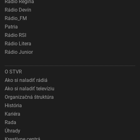
Rádio Regina
Rádio Devín
Rádio_FM
Patria
Rádio RSI
Rádio Litera
Rádio Junior
O STVR
Ako si naladiť rádiá
Ako si naladiť televíziu
Organizačná štruktúra
História
Kariéra
Rada
Úhrady
Kreatívne centrá