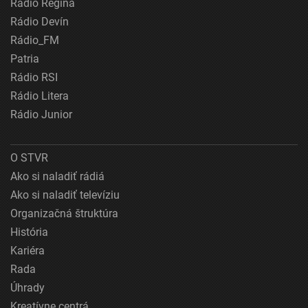
Rádio Regina
Rádio Devín
Rádio_FM
Patria
Rádio RSI
Rádio Litera
Rádio Junior
O STVR
Ako si naladiť rádiá
Ako si naladiť televíziu
Organizačná štruktúra
História
Kariéra
Rada
Úhrady
Kreatívne centrá