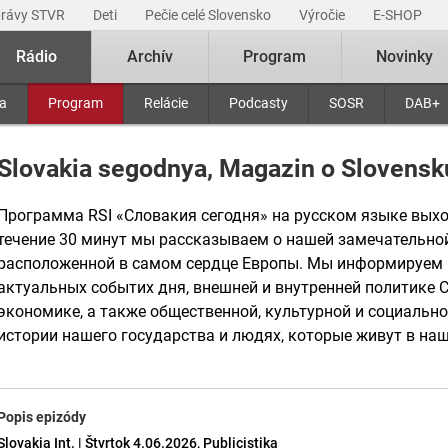
právy STVR
Deti
Pečie celé Slovensko
Výročie
E-SHOP
Rádio
Archív
Program
Novinky
ra
Program
Relácie
Podcasty
SOSR
DAB+
Slovakia segodnya, Magazin o Slovensk
Программа RSI «Словакия сегодня» на русском языке выхо
течение 30 минут мы рассказываем о нашей замечательной
расположенной в самом сердце Европы. Мы информируем 
актуальных событих дня, внешней и внутренней политике С
экономике, а также общественной, культурной и социальн
истории нашего государства и людях, которые живут в наш
Popis epizódy
Slovakia Int. | Štvrtok 4.06.2026, Publicistika