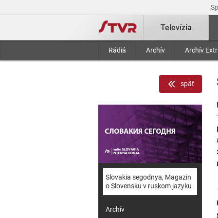
S
Televízia
Rádiá
Archív
Archív Ext
späť
Slovakia segodnya, Magazin
o Slovensku v ruskom jazyku
Archív