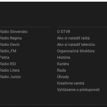
Rádio Slovensko
O STVR
Rádio Regina
Ako si naladiť rádiá
Rádio Devín
Ako si naladiť televíziu
Rádio_FM
Organizačná štruktúra
Patria
História
Rádio RSI
Kariéra
Rádio Litera
Rada
Rádio Junior
Úhrady
Kreatívne centrá
Vyhlásenie o prístupnosti