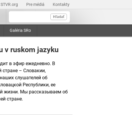
STVR.org
Pre médiá
Kontakty
Hľadať
Galéria SRo
u v ruskom jazyku
дит в эфир ежедневно. В
 стране – Словакии,
наших слушателей об
ловацкой Республики, ее
ой жизни. Мы рассказываем об
ей стране.