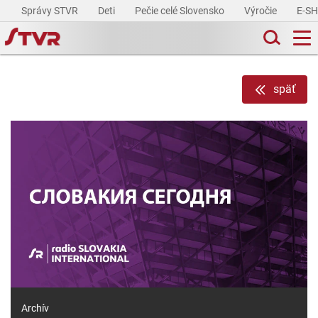
Správy STVR
Deti
Pečie celé Slovensko
Výročie
E-S
späť
Archív