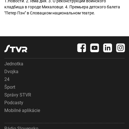
1.Новости. 2.Тема дня. 3. О реконструкции воинского
кладбища в городе Михаловце. 4. Премьера детского балета
"Петер Пэн" в Словацком национальном театре.
Jednotka
Dvojka
24
Šport
Správy STVR
Podcasty
Mobilné aplikácie
Rádio Slovensko