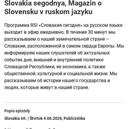
Slovakia segodnya, Magazin o
Slovensku v ruskom jazyku
Программа RSI «Словакия сегодня» на русском языке
выходит в эфир ежедневно. В течение 30 минут мы
рассказываем о нашей замечательной стране –
Словакии, расположенной в самом сердце Европы. Мы
информируем наших слушателей об актуальных
событих дня, внешней и внутренней политике
Словацкой Республики, ее экономике, а также
общественной, культурной и социальной жизни. Мы
рассказываем об истории нашего государства и
людях, которые живут в нашей стране.
Popis epizódy
Slovakia Int. | Štvrtok 4.06.2026, Publicistika