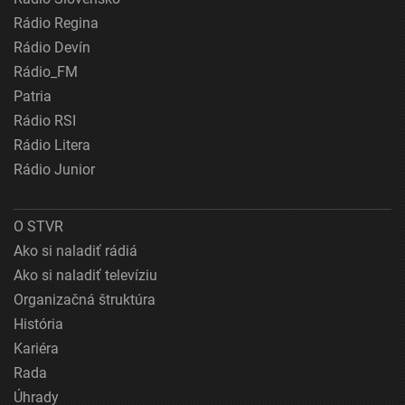
Rádio Regina
Rádio Devín
Rádio_FM
Patria
Rádio RSI
Rádio Litera
Rádio Junior
O STVR
Ako si naladiť rádiá
Ako si naladiť televíziu
Organizačná štruktúra
História
Kariéra
Rada
Úhrady