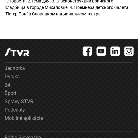
1.Новости. 2.Тема дня. 3. О реконструкции воинского
кладбища в городе Михаловце. 4. Премьера детского балета
"Петер Пэн" в Словацком национальном театре.
Jednotka
Dvojka
24
Šport
Správy STVR
Podcasty
Mobilné aplikácie
Rádio Slovensko