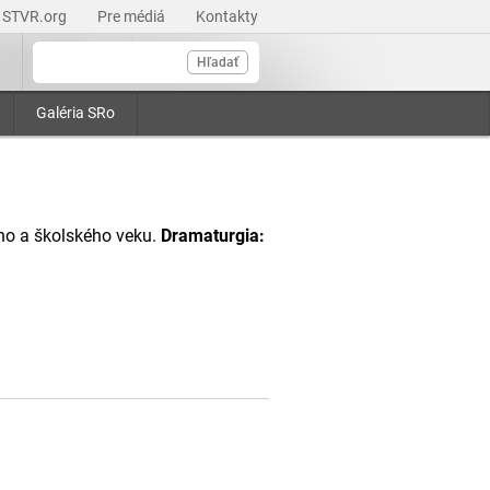
STVR.org
Pre médiá
Kontakty
Hľadať
Galéria SRo
ho a školského veku.
Dramaturgia: