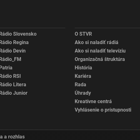
Rádio Slovensko
O STVR
Rádio Regina
Ako si naladiť rádiá
Rádio Devín
Ako si naladiť televíziu
Rádio_FM
Organizačná štruktúra
Patria
História
Rádio RSI
Kariéra
Rádio Litera
Rada
Rádio Junior
Úhrady
Kreatívne centrá
Vyhlásenie o prístupnosti
a a rozhlas