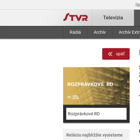
S
Televízia
Rádiá
Archív
Archív Ext
späť
Rozprávkové RD
Reláciu najbližšie vysielame