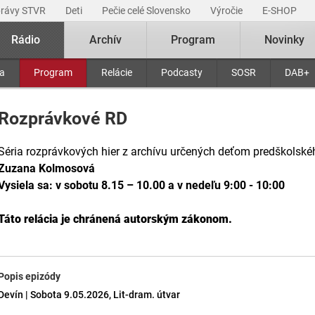
právy STVR
Deti
Pečie celé Slovensko
Výročie
E-SHOP
Rádio
Archív
Program
Novinky
ra
Program
Relácie
Podcasty
SOSR
DAB+
Rozprávkové RD
Séria rozprávkových hier z archívu určených deťom predškolské
Zuzana Kolmosová
Vysiela sa: v sobotu 8.15 – 10.00 a v nedeľu 9:00 - 10:00
Táto relácia je chránená autorským zákonom.
Popis epizódy
Devín | Sobota 9.05.2026, Lit-dram. útvar