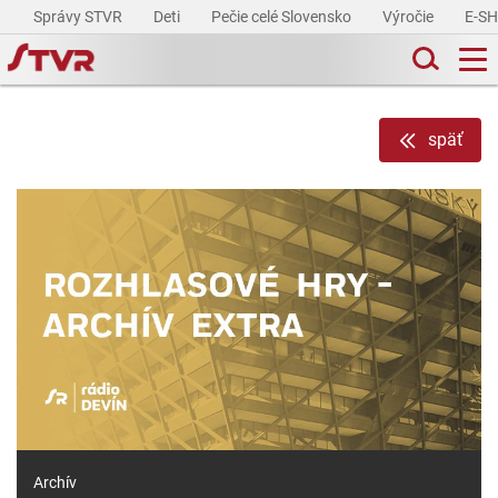
Správy STVR
Deti
Pečie celé Slovensko
Výročie
E-S
späť
Archív