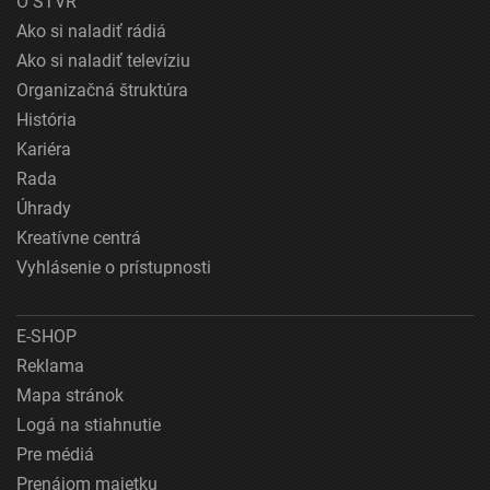
O STVR
Ako si naladiť rádiá
Ako si naladiť televíziu
Organizačná štruktúra
História
Kariéra
Rada
Úhrady
Kreatívne centrá
Vyhlásenie o prístupnosti
E-SHOP
Reklama
Mapa stránok
Logá na stiahnutie
Pre médiá
Prenájom majetku