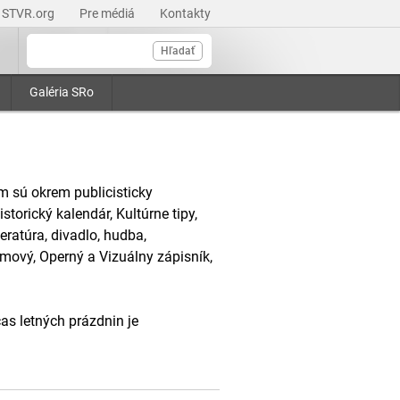
STVR.org
Pre médiá
Kontakty
Hľadať
Galéria SRo
m sú okrem publicisticky
storický kalendár, Kultúrne tipy,
eratúra, divadlo, hudba,
Filmový, Operný a Vizuálny zápisník,
as letných prázdnin je