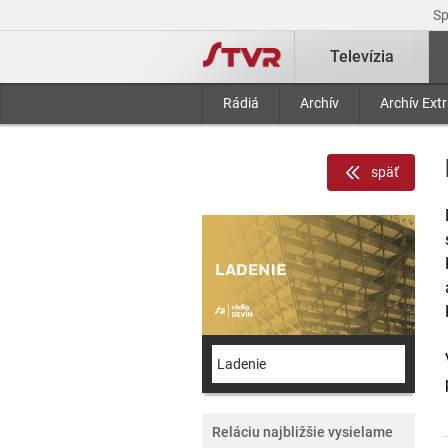
S
Televízia
Rádiá
Archív
Archív Ext
späť
Ladenie
Reláciu najbližšie vysielame