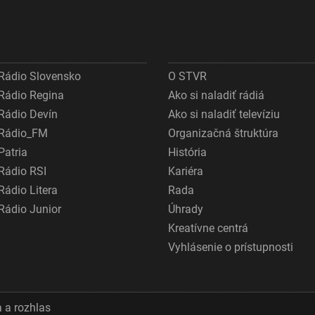
Rádio Slovensko
O STVR
Rádio Regina
Ako si naladiť rádiá
Rádio Devín
Ako si naladiť televíziu
Rádio_FM
Organizačná štruktúra
Patria
História
Rádio RSI
Kariéra
Rádio Litera
Rada
Rádio Junior
Úhrady
Kreatívne centrá
Vyhlásenie o prístupnosti
 a rozhlas