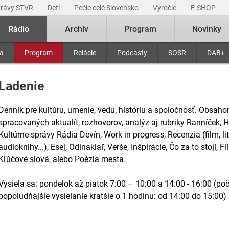
právy STVR
Deti
Pečie celé Slovensko
Výročie
E-SHOP
Rádio
Archív
Program
Novinky
ra
Program
Relácie
Podcasty
SOSR
DAB+
Ladenie
Denník pre kultúru, umenie, vedu, históriu a spoločnosť. Obsaho
spracovaných aktualít, rozhovorov, analýz aj rubriky Ranníček, Hi
Kultúrne správy Rádia Devín, Work in progress, Recenzia (film, lit
audioknihy...), Esej, Odinakiaľ, Verše, Inšpirácie, Čo za to stojí, 
Kľúčové slová, alebo Poézia mesta.
Vysiela sa: pondelok až piatok 7:00 – 10:00 a 14:00 - 16:00 (poč
popoludňajšie vysielanie kratšie o 1 hodinu: od 14:00 do 15:00)