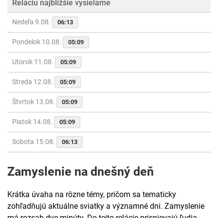
Reláciu najbližšie vysielame
Nedeľa 9.08.
06:13
Pondelok 10.08.
05:09
Utorok 11.08.
05:09
Streda 12.08.
05:09
Štvrtok 13.08.
05:09
Piatok 14.08.
05:09
Sobota 15.08.
06:13
Zamyslenie na dnešný deň
Krátka úvaha na rôzne témy, pričom sa tematicky
zohľadňujú aktuálne sviatky a významné dni. Zamyslenie
má rozsah dve minúty. Do tejto relácie prispievajú ľudia