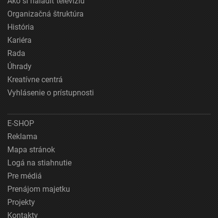
Ako si naladiť televíziu
Organizačná štruktúra
História
Kariéra
Rada
Úhrady
Kreatívne centrá
Vyhlásenie o prístupnosti
E-SHOP
Reklama
Mapa stránok
Logá na stiahnutie
Pre médiá
Prenájom majetku
Projekty
Kontakty