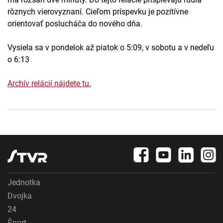
rôznych vierovyznaní. Cieľom príspevku je pozitívne
orientovať poslucháča do nového dňa.
Vysiela sa v pondelok až piatok o 5:09, v sobotu a v nedeľu
o 6:13
Archív relácií nájdete tu.
Jednotka
Dvojka
24
Šport