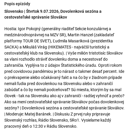
Popis epizódy
Slovensko | Štvrtok 9.07.2026, Dovolenková sezóna a
cestovateľské správanie Slovákov
Hostia: Igor Pokojný (generálny riaditeľ Sekcie konzulárnej a
medzinárodnoprávnej na MZV SR), Martin Hanzel (zakladateľ
platformy TOUR DE SVET), Ľudmila Masariková (prezidentka
SACKA) a Mikuláš Virág (HIKEMATES - najväčší turistický a
cestovateľský klub na Slovensku). | Vyše milión tristotisíc Slovákov
sa vlani rozhodlo stráviť dovolenku doma a necestovať do
zahraničia. Vyplýva to z údajov Štatistického úradu. Oproti rokom
pred covidovou pandémiou je to nárast o takmer desať percent. Ide
o prekvapenie alebo očakávaný fakt a na čo by v žiadnom prípade
nemali ľudia pred dovolenkou na Slovensku alebo v zahraničí
zabúdať a čo by nemali podceňovať? Sú miesta, ktorým by sa mal
človek - tak na Slovensku ako aj v zahraničí - radšej vyhnúť a prečo?
Ako sa mení cestovateľské správanie Slovákov počas dovolenkovej
sezóny? | Dovolenková sezóna a cestovateľské správanie Slovákov.
| Moderuje: Matej Baránek. | Diskusiu Z prvej ruky pripravuje
Slovenský rozhlas, Rádio Slovensko, SRo1. Vysielame každý
pracovný deň o 12:30 v Rádiu Slovensko.