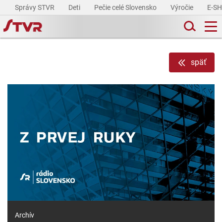
Správy STVR
Deti
Pečie celé Slovensko
Výročie
E-S
späť
Archív