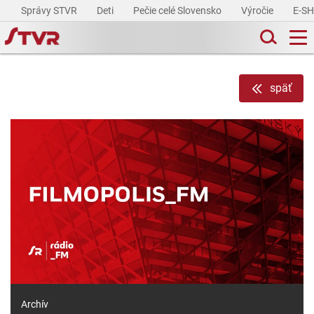
Správy STVR
Deti
Pečie celé Slovensko
Výročie
E-S
späť
Archív