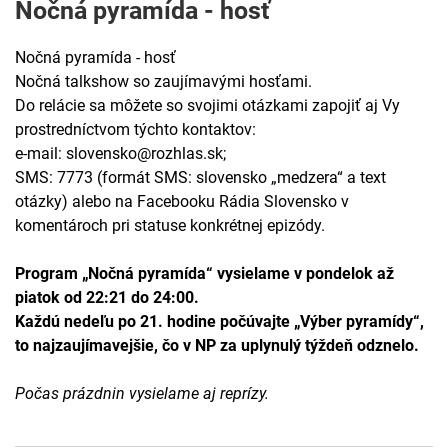
Nočná pyramída - hosť
Nočná pyramída - hosť
Nočná talkshow so zaujímavými hosťami.
Do relácie sa môžete so svojimi otázkami zapojiť aj Vy
prostredníctvom týchto kontaktov:
e-mail: slovensko@rozhlas.sk;
SMS: 7773 (formát SMS: slovensko „medzera“ a text
otázky) alebo na Facebooku Rádia Slovensko v
komentároch pri statuse konkrétnej epizódy.
Program „Nočná pyramída“ vysielame v pondelok až
piatok od 22:21 do 24:00.
Každú nedeľu po 21. hodine počúvajte „Výber pyramídy“,
to najzaujímavejšie, čo v NP za uplynulý týždeň odznelo.
Počas prázdnin vysielame aj reprízy.