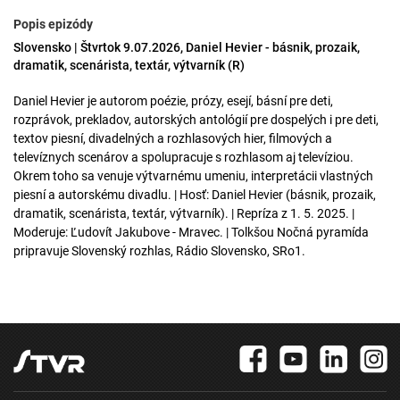
Popis epizódy
Slovensko | Štvrtok 9.07.2026, Daniel Hevier - básnik, prozaik,
dramatik, scenárista, textár, výtvarník (R)
Daniel Hevier je autorom poézie, prózy, esejí, básní pre deti,
rozprávok, prekladov, autorských antológií pre dospelých i pre deti,
textov piesní, divadelných a rozhlasových hier, filmových a
televíznych scenárov a spolupracuje s rozhlasom aj televíziou.
Okrem toho sa venuje výtvarnému umeniu, interpretácii vlastných
piesní a autorskému divadlu. | Hosť: Daniel Hevier (básnik, prozaik,
dramatik, scenárista, textár, výtvarník). | Repríza z 1. 5. 2025. |
Moderuje: Ľudovít Jakubove - Mravec. | Tolkšou Nočná pyramída
pripravuje Slovenský rozhlas, Rádio Slovensko, SRo1.