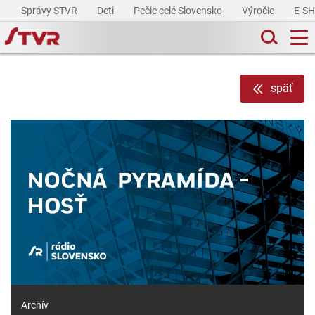
Správy STVR
Deti
Pečie celé Slovensko
Výročie
E-S
späť
Archív