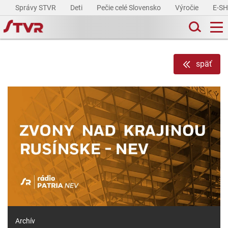
Správy STVR
Deti
Pečie celé Slovensko
Výročie
E-S
späť
Archív