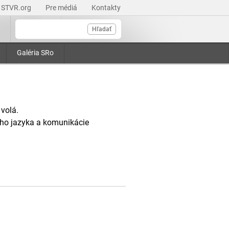
STVR.org
Pre médiá
Kontakty
Hľadať
Galéria SRo
 volá.
ého jazyka a komunikácie