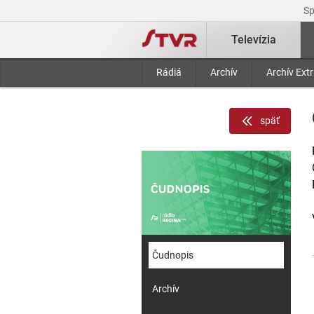
S
Televízia
Rádiá
Archív
Archív Ext
späť
Čudnopis
Archív