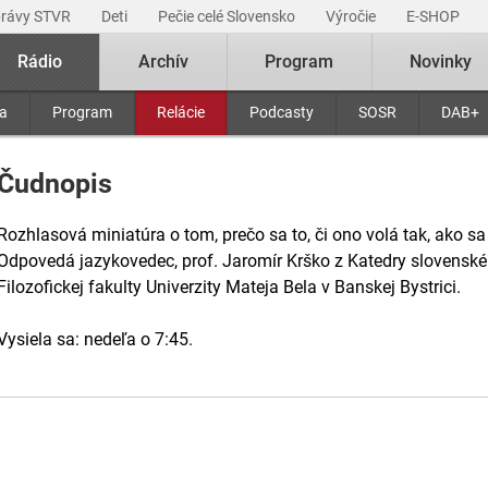
právy STVR
Deti
Pečie celé Slovensko
Výročie
E-SHOP
Rádio
Archív
Program
Novinky
ra
Program
Relácie
Podcasty
SOSR
DAB+
Čudnopis
Rozhlasová miniatúra o tom, prečo sa to, či ono volá tak, ako sa
Odpovedá jazykovedec, prof. Jaromír Krško z Katedry slovensk
Filozofickej fakulty Univerzity Mateja Bela v Banskej Bystrici.
Vysiela sa: nedeľa o 7:45.