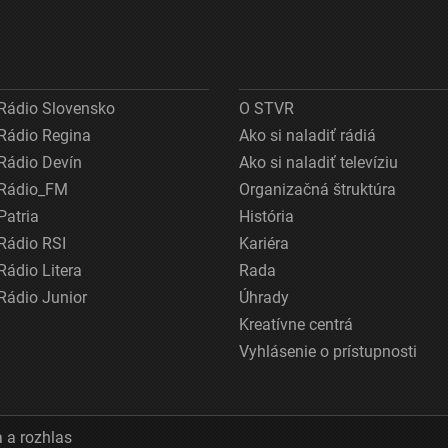
Rádio Slovensko
O STVR
Rádio Regina
Ako si naladiť rádiá
Rádio Devín
Ako si naladiť televíziu
Rádio_FM
Organizačná štruktúra
Patria
História
Rádio RSI
Kariéra
Rádio Litera
Rada
Rádio Junior
Úhrady
Kreatívne centrá
Vyhlásenie o prístupnosti
 a rozhlas