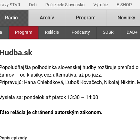
právy STVR
Deti
Pečie celé Slovensko
Výročie
E-SHOP
Rádio
Archív
Program
Novinky
ra
Program
Relácie
Podcasty
SOSR
DAB+
Hudba.sk
Popoludňajšia polhodinka slovenskej hudby rozširuje prehľad 
žánrov – od klasiky, cez alternatívu, až po jazz.
Pripravujú: Hana Chlebáková, Ľuboš Kovačech, Nikolaj Nikitin, 
Vysiela sa: pondelok až piatok 13:30 – 14:00
Táto relácia je chránená autorským zákonom.
Popis epizódy