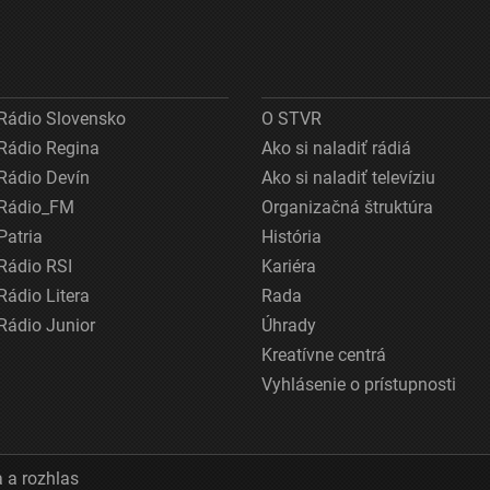
Rádio Slovensko
O STVR
Rádio Regina
Ako si naladiť rádiá
Rádio Devín
Ako si naladiť televíziu
Rádio_FM
Organizačná štruktúra
Patria
História
Rádio RSI
Kariéra
Rádio Litera
Rada
Rádio Junior
Úhrady
Kreatívne centrá
Vyhlásenie o prístupnosti
 a rozhlas