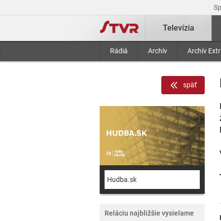
S
Televízia
Rádiá
Archív
Archív Ext
späť
Hudba.sk
Reláciu najbližšie vysielame