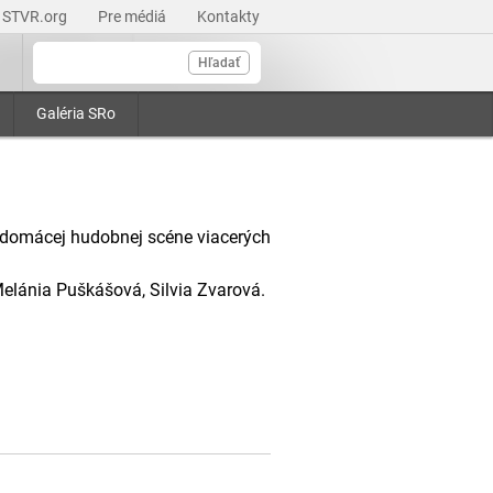
STVR.org
Pre médiá
Kontakty
Hľadať
Galéria SRo
o domácej hudobnej scéne viacerých
Melánia Puškášová, Silvia Zvarová.