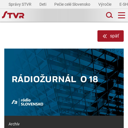
Správy STVR
Deti
Pečie celé Slovensko
Výročie
E-S
späť
Archív